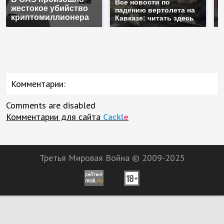
Все новости по
жестокое убийство
б
падению вертолета на
криптомиллионера
ж
Кавказе: читать здесь
Комментарии:
Comments are disabled
Комментарии для сайта
Cackl
e
Третья Мировая Война © 2009-2025