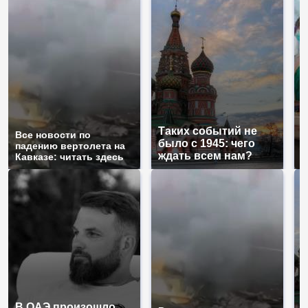
Таких событий не
Все новости по
В
было с 1945: чего
падению вертолета на
а
ждать всем нам?
Кавказе: читать здесь
п
В ОАЭ произошло
Т