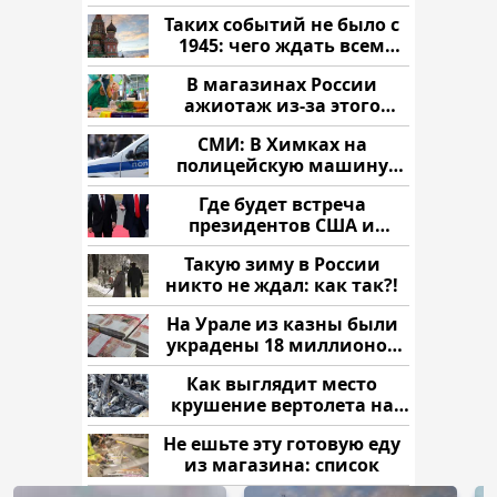
читать здесь
Таких событий не было с
1945: чего ждать всем
нам?
В магазинах России
ажиотаж из-за этого
продукта: что купить?
СМИ: В Химках на
полицейскую машину
напали и подожгли.
Где будет встреча
президентов США и
России: Европа?
Такую зиму в России
никто не ждал: как так?!
На Урале из казны были
украдены 18 миллионов
рублей
Как выглядит место
крушение вертолета на
Кавказе: смотреть
Не ешьте эту готовую еду
из магазина: список