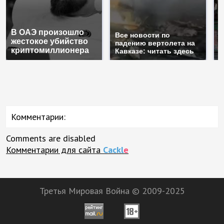
В ОАЭ произошло
Т
Все новости по
жестокое убийство
б
падению вертолета на
криптомиллионера
ж
Кавказе: читать здесь
Комментарии:
Comments are disabled
Комментарии для сайта
Cackl
e
Третья Мировая Война © 2009-2025