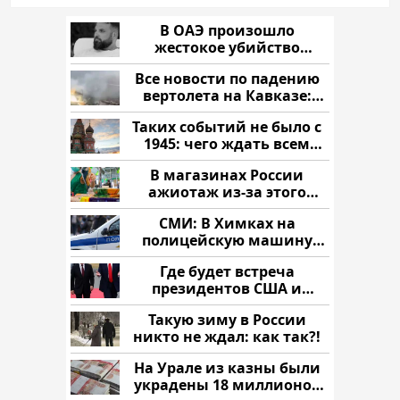
В ОАЭ произошло
жестокое убийство
криптомиллионера
Все новости по падению
вертолета на Кавказе:
читать здесь
Таких событий не было с
1945: чего ждать всем
нам?
В магазинах России
ажиотаж из-за этого
продукта: что купить?
СМИ: В Химках на
полицейскую машину
напали и подожгли.
Где будет встреча
президентов США и
России: Европа?
Такую зиму в России
никто не ждал: как так?!
На Урале из казны были
украдены 18 миллионов