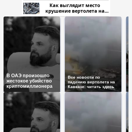
рублей
Как выглядит место
крушение вертолета на
Кавказе: смотреть
В ОАЭ произошло
Т
Все новости по
жестокое убийство
б
падению вертолета на
криптомиллионера
ж
Кавказе: читать здесь