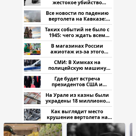
жестокое убийство
криптомиллионера
Все новости по падению
вертолета на Кавказе:
читать здесь
Таких событий не было с
1945: чего ждать всем
нам?
В магазинах России
ажиотаж из-за этого
продукта: что купить?
СМИ: В Химках на
полицейскую машину
напали и подожгли.
Где будет встреча
президентов США и
России: Европа?
На Урале из казны были
украдены 18 миллионов
рублей
Как выглядит место
крушение вертолета на
Кавказе: смотреть