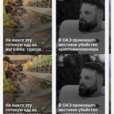
Не ешьте эту
В ОАЭ произошло
В
готовую еду из
жестокое убийство
п
магазина: список
криптомиллионера
К
Не ешьте эту
В ОАЭ произошло
В
готовую еду из
жестокое убийство
п