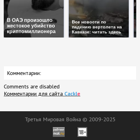
В ОАЭ произошло
Т
Все новости по
жестокое убийство
б
падению вертолета на
криптомиллионера
ж
Кавказе: читать здесь
Комментарии:
Comments are disabled
Комментарии для сайта
Cackl
e
Третья Мировая Война © 2009-2025