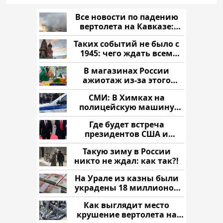
Все новости по падению
вертолета на Кавказе:
читать здесь
Таких событий не было с
1945: чего ждать всем
нам?
В магазинах России
ажиотаж из-за этого
продукта: что купить?
СМИ: В Химках на
полицейскую машину
напали и подожгли.
Где будет встреча
президентов США и
России: Европа?
Такую зиму в России
никто не ждал: как так?!
На Урале из казны были
украдены 18 миллионов
рублей
Как выглядит место
крушение вертолета на