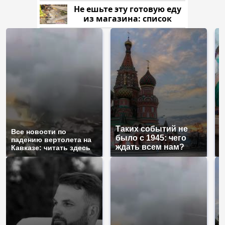
Кавказе: смотреть
Не ешьте эту готовую еду
из магазина: список
Таких событий не
Все новости по
В
было с 1945: чего
падению вертолета на
а
ждать всем нам?
Кавказе: читать здесь
п