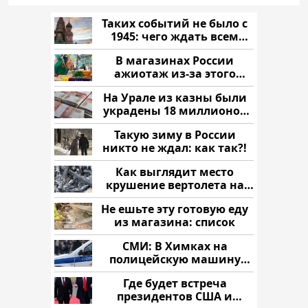
Таких событий не было с
1945: чего ждать всем
нам?
В магазинах России
ажиотаж из-за этого
продукта: что купить?
На Урале из казны были
украдены 18 миллионов
рублей
Такую зиму в России
никто не ждал: как так?!
Как выглядит место
крушение вертолета на
Кавказе: смотреть
Не ешьте эту готовую еду
из магазина: список
СМИ: В Химках на
полицейскую машину
напали и подожгли.
Где будет встреча
президентов США и