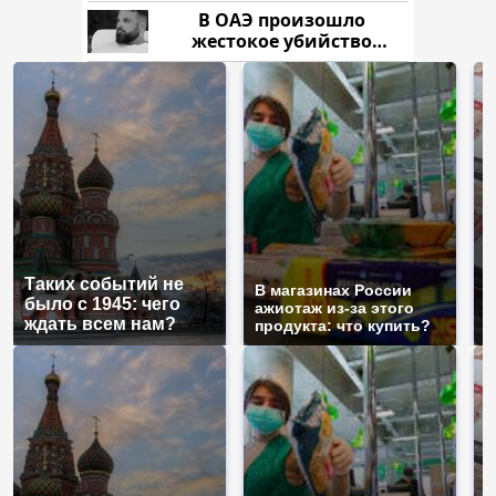
России: Европа?
В ОАЭ произошло
жестокое убийство
криптомиллионера
Таких событий не
Н
В магазинах России
было с 1945: чего
б
ажиотаж из-за этого
ждать всем нам?
м
продукта: что купить?