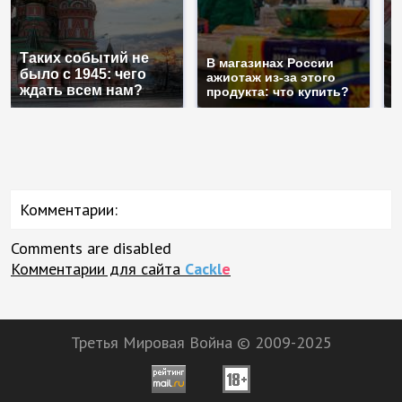
Таких событий не
Н
В магазинах России
было с 1945: чего
б
ажиотаж из-за этого
ждать всем нам?
м
продукта: что купить?
Комментарии:
Comments are disabled
Комментарии для сайта
Cackl
e
Третья Мировая Война © 2009-2025