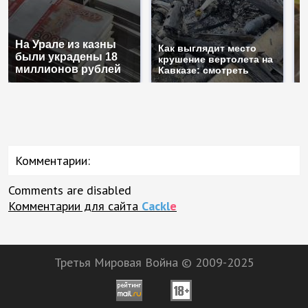
На Урале из казны
Н
Как выглядит место
были украдены 18
г
крушение вертолета на
миллионов рублей
м
Кавказе: смотреть
Комментарии:
Comments are disabled
Комментарии для сайта
Cackl
e
Третья Мировая Война © 2009-2025