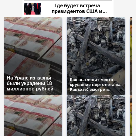
напали и подожгли.
Где будет встреча
президентов США и
России: Европа?
На Урале из казны
Н
Как выглядит место
были украдены 18
г
крушение вертолета на
миллионов рублей
м
Кавказе: смотреть