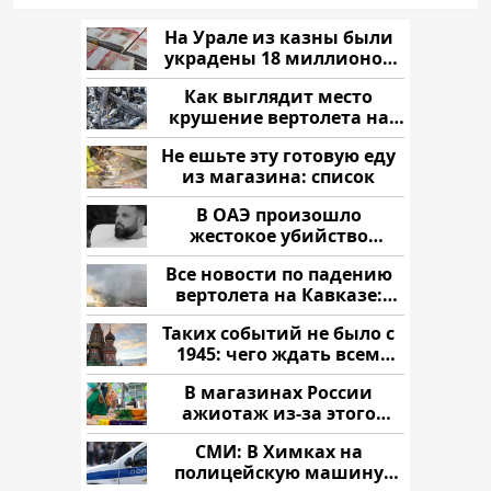
На Урале из казны были
украдены 18 миллионов
рублей
Как выглядит место
крушение вертолета на
Кавказе: смотреть
Не ешьте эту готовую еду
из магазина: список
В ОАЭ произошло
жестокое убийство
криптомиллионера
Все новости по падению
вертолета на Кавказе:
читать здесь
Таких событий не было с
1945: чего ждать всем
нам?
В магазинах России
ажиотаж из-за этого
продукта: что купить?
СМИ: В Химках на
полицейскую машину