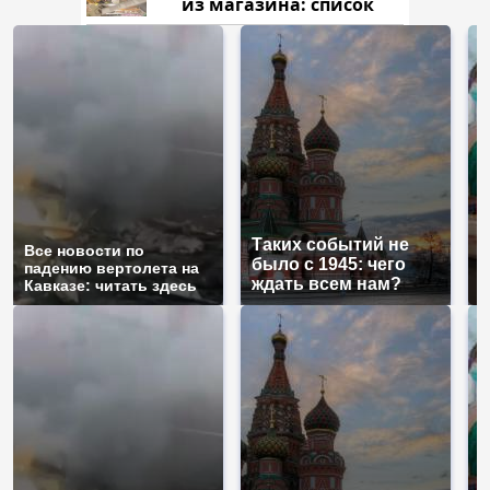
из магазина: список
Таких событий не
Все новости по
В
было с 1945: чего
падению вертолета на
а
ждать всем нам?
Кавказе: читать здесь
п