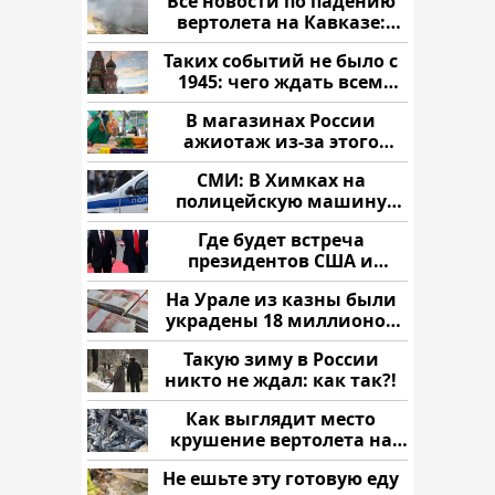
Все новости по падению
вертолета на Кавказе:
читать здесь
Таких событий не было с
1945: чего ждать всем
нам?
В магазинах России
ажиотаж из-за этого
продукта: что купить?
СМИ: В Химках на
полицейскую машину
напали и подожгли.
Где будет встреча
президентов США и
России: Европа?
На Урале из казны были
украдены 18 миллионов
рублей
Такую зиму в России
никто не ждал: как так?!
Как выглядит место
крушение вертолета на
Кавказе: смотреть
Не ешьте эту готовую еду