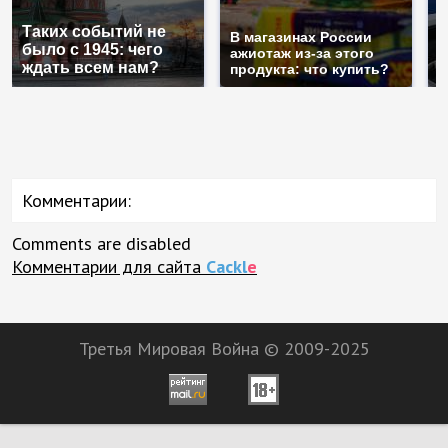
С
Таких событий не
п
В магазинах России
было с 1945: чего
м
ажиотаж из-за этого
ждать всем нам?
п
продукта: что купить?
Комментарии:
Comments are disabled
Комментарии для сайта
Cackl
e
Третья Мировая Война © 2009-2025