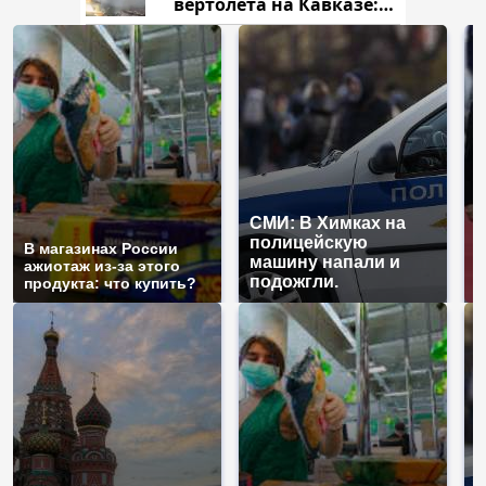
вертолета на Кавказе:
читать здесь
СМИ: В Химках на
полицейскую
Г
В магазинах России
машину напали и
п
ажиотаж из-за этого
подожгли.
Р
продукта: что купить?