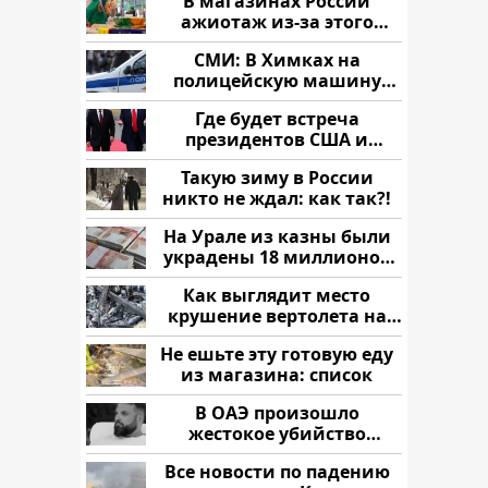
В магазинах России
ажиотаж из-за этого
продукта: что купить?
СМИ: В Химках на
полицейскую машину
напали и подожгли.
Где будет встреча
президентов США и
России: Европа?
Такую зиму в России
никто не ждал: как так?!
На Урале из казны были
украдены 18 миллионов
рублей
Как выглядит место
крушение вертолета на
Кавказе: смотреть
Не ешьте эту готовую еду
из магазина: список
В ОАЭ произошло
жестокое убийство
криптомиллионера
Все новости по падению