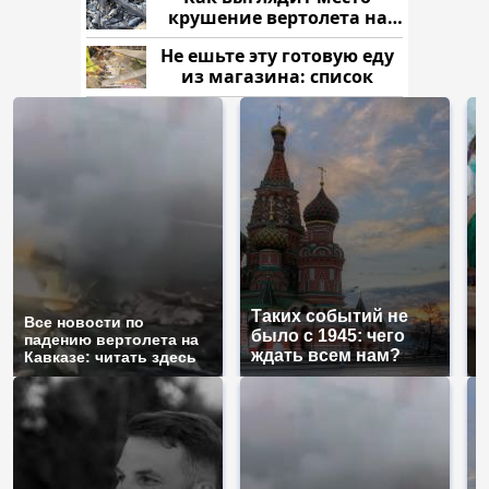
крушение вертолета на
Кавказе: смотреть
Не ешьте эту готовую еду
из магазина: список
Таких событий не
Все новости по
В
было с 1945: чего
падению вертолета на
а
ждать всем нам?
Кавказе: читать здесь
п