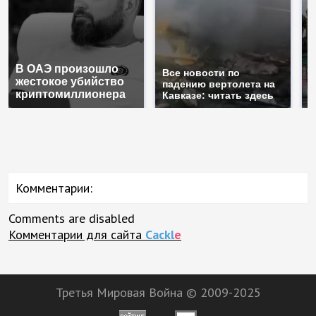
В ОАЭ произошло
Т
Все новости по
жестокое убийство
б
падению вертолета на
криптомиллионера
ж
Кавказе: читать здесь
Комментарии:
Comments are disabled
Комментарии для сайта
Cackl
e
Третья Мировая Война © 2009-2025