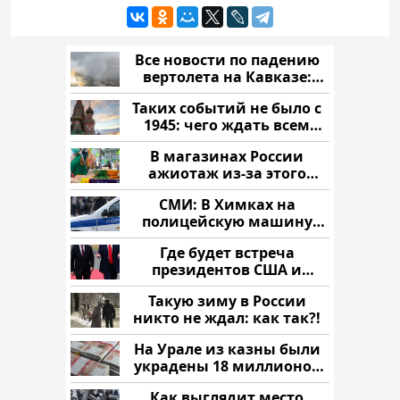
Все новости по падению
вертолета на Кавказе:
читать здесь
Таких событий не было с
1945: чего ждать всем
нам?
В магазинах России
ажиотаж из-за этого
продукта: что купить?
СМИ: В Химках на
полицейскую машину
напали и подожгли.
Где будет встреча
президентов США и
России: Европа?
Такую зиму в России
никто не ждал: как так?!
На Урале из казны были
украдены 18 миллионов
рублей
Как выглядит место