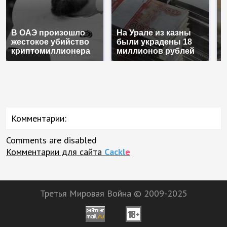
В ОАЭ произошло
На Урале из казны
В
жестокое убийство
были украдены 18
п
криптомиллионера
миллионов рублей
К
Комментарии:
Comments are disabled
Комментарии для сайта
Cackl
e
Третья Мировая Война © 2009-2025