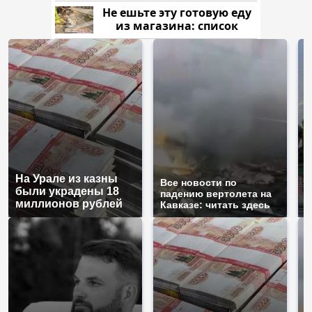
Не ешьте эту готовую еду
из магазина: список
На Урале из казны
Т
Все новости по
были украдены 18
б
падению вертолета на
миллионов рублей
ж
Кавказе: читать здесь