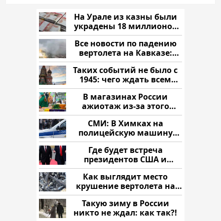
На Урале из казны были
украдены 18 миллионов
рублей
Все новости по падению
вертолета на Кавказе:
читать здесь
Таких событий не было с
1945: чего ждать всем
нам?
В магазинах России
ажиотаж из-за этого
продукта: что купить?
СМИ: В Химках на
полицейскую машину
напали и подожгли.
Где будет встреча
президентов США и
России: Европа?
Как выглядит место
крушение вертолета на
Кавказе: смотреть
Такую зиму в России
никто не ждал: как так?!