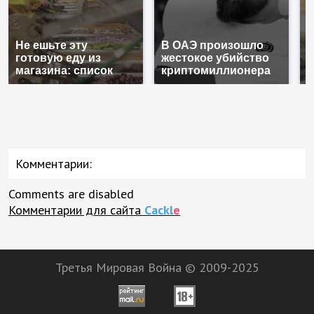
Не ешьте эту
В ОАЭ произошло
В
готовую еду из
жестокое убийство
п
магазина: список
криптомиллионера
К
Комментарии:
Comments are disabled
Комментарии для сайта
Cackl
e
Третья Мировая Война © 2009-2025