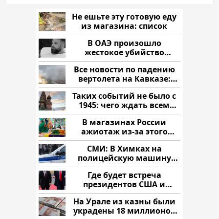
Не ешьте эту готовую еду
из магазина: список
В ОАЭ произошло
жестокое убийство
криптомиллионера
Все новости по падению
вертолета на Кавказе:
читать здесь
Таких событий не было с
1945: чего ждать всем
нам?
В магазинах России
ажиотаж из-за этого
продукта: что купить?
СМИ: В Химках на
полицейскую машину
напали и подожгли.
Где будет встреча
президентов США и
России: Европа?
На Урале из казны были
украдены 18 миллионов