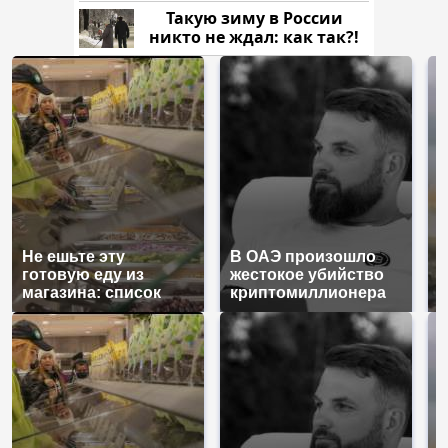
рублей
Такую зиму в России
никто не ждал: как так?!
Не ешьте эту
В ОАЭ произошло
В
готовую еду из
жестокое убийство
п
магазина: список
криптомиллионера
К