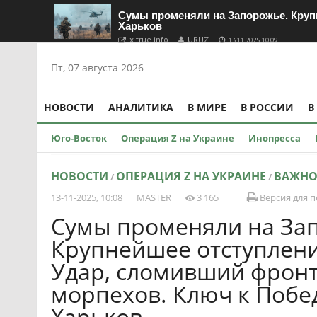
Сумы променяли на Запорожье. Крупн
Харьков
x-true.info
URUZ
13.11.2025 10:09