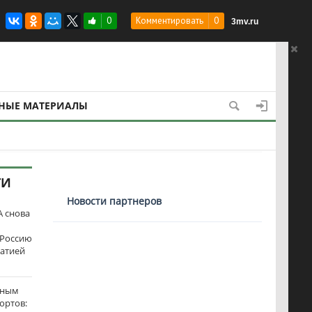
на – 3000 морпехов. Ключ к Победе на СВО –
0
Комментировать
0
3mv.ru