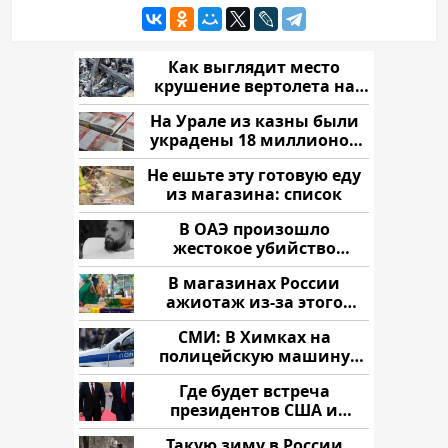
Как выглядит место
крушение вертолета на
Кавказе: смотреть
На Урале из казны были
украдены 18 миллионов
рублей
Не ешьте эту готовую еду
из магазина: список
В ОАЭ произошло
жестокое убийство
криптомиллионера
В магазинах России
ажиотаж из-за этого
продукта: что купить?
СМИ: В Химках на
полицейскую машину
напали и подожгли.
Где будет встреча
президентов США и
России: Европа?
Такую зиму в России