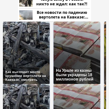
никто не ждал: как так?!
Все новости по падению
вертолета на Кавказе:
читать здесь
На Урале из казны
Н
Как выглядит место
были украдены 18
г
крушение вертолета на
миллионов рублей
м
Кавказе: смотреть