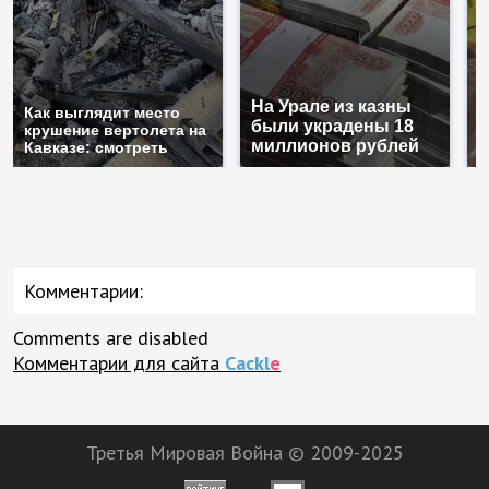
На Урале из казны
Н
Как выглядит место
были украдены 18
г
крушение вертолета на
миллионов рублей
м
Кавказе: смотреть
Комментарии:
Comments are disabled
Комментарии для сайта
Cackl
e
Третья Мировая Война © 2009-2025