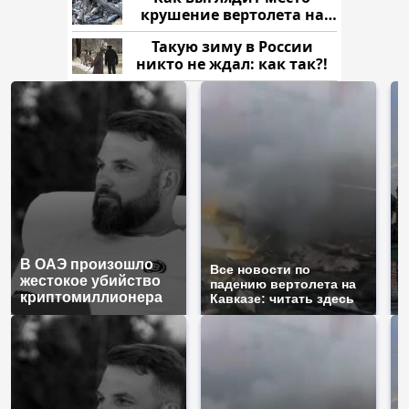
крушение вертолета на
Кавказе: смотреть
Такую зиму в России
никто не ждал: как так?!
В ОАЭ произошло
Т
Все новости по
жестокое убийство
б
падению вертолета на
криптомиллионера
ж
Кавказе: читать здесь