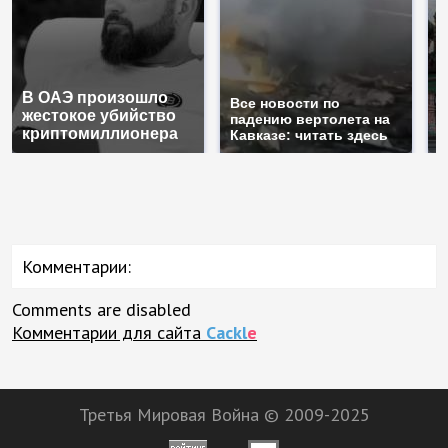
В ОАЭ произошло
Т
Все новости по
жестокое убийство
б
падению вертолета на
криптомиллионера
ж
Кавказе: читать здесь
Комментарии:
Comments are disabled
Комментарии для сайта
Cackl
e
Третья Мировая Война © 2009-2025