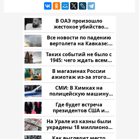
В ОАЭ произошло
жестокое убийство
криптомиллионера
Все новости по падению
вертолета на Кавказе:
читать здесь
Таких событий не было с
1945: чего ждать всем
нам?
В магазинах России
ажиотаж из-за этого
продукта: что купить?
СМИ: В Химках на
полицейскую машину
напали и подожгли.
Где будет встреча
президентов США и
России: Европа?
На Урале из казны были
украдены 18 миллионов
рублей
Как выглядит место