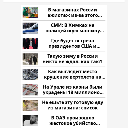
В магазинах России
ажиотаж из-за этого
продукта: что купить?
СМИ: В Химках на
полицейскую машину
напали и подожгли.
Где будет встреча
президентов США и
России: Европа?
Такую зиму в России
никто не ждал: как так?!
Как выглядит место
крушение вертолета на
Кавказе: смотреть
На Урале из казны были
украдены 18 миллионов
рублей
Не ешьте эту готовую еду
из магазина: список
В ОАЭ произошло
жестокое убийство