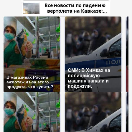
криптомиллионера
Все новости по падению
вертолета на Кавказе:
читать здесь
СМИ: В Химках на
полицейскую
Г
В магазинах России
машину напали и
п
ажиотаж из-за этого
подожгли.
Р
продукта: что купить?