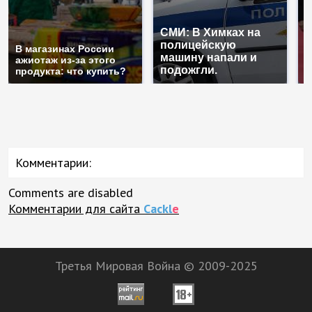
СМИ: В Химках на
полицейскую
Г
В магазинах России
машину напали и
п
ажиотаж из-за этого
подожгли.
Р
продукта: что купить?
Комментарии:
Comments are disabled
Комментарии для сайта
Cackl
e
Третья Мировая Война © 2009-2025