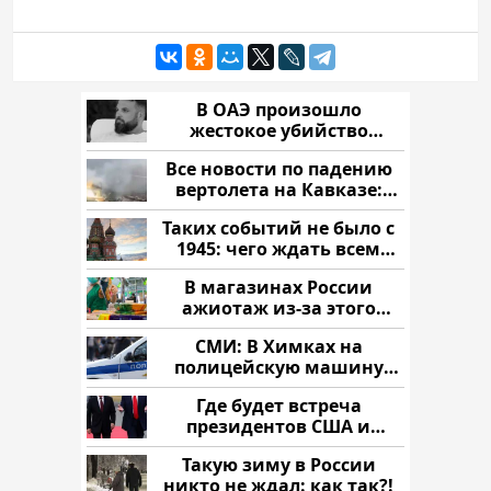
В ОАЭ произошло
жестокое убийство
криптомиллионера
Все новости по падению
вертолета на Кавказе:
читать здесь
Таких событий не было с
1945: чего ждать всем
нам?
В магазинах России
ажиотаж из-за этого
продукта: что купить?
СМИ: В Химках на
полицейскую машину
напали и подожгли.
Где будет встреча
президентов США и
России: Европа?
Такую зиму в России
никто не ждал: как так?!