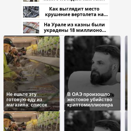
Как выглядит место
крушение вертолета на
Кавказе: смотреть
На Урале из казны были
украдены 18 миллионов
рублей
Не ешьте эту
В ОАЭ произошло
В
готовую еду из
жестокое убийство
п
магазина: список
криптомиллионера
К