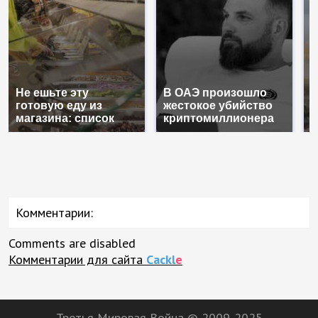
Не ешьте эту
В ОАЭ произошло
В
готовую еду из
жестокое убийство
п
магазина: список
криптомиллионера
К
Комментарии:
Comments are disabled
Комментарии для сайта
Cackl
e
Третья Мировая Война © 2009-2025