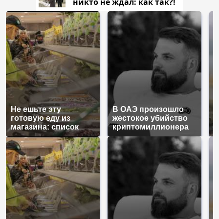
никто не ждал: как так?!
Не ешьте эту
В ОАЭ произошло
В
готовую еду из
жестокое убийство
п
магазина: список
криптомиллионера
К