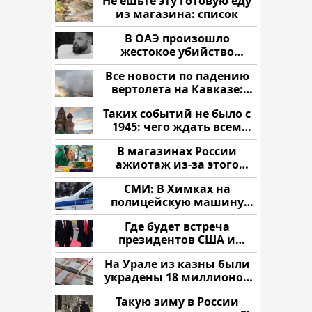
Не ешьте эту готовую еду
из магазина: список
В ОАЭ произошло
жестокое убийство
криптомиллионера
Все новости по падению
вертолета на Кавказе:
читать здесь
Таких событий не было с
1945: чего ждать всем
нам?
В магазинах России
ажиотаж из-за этого
продукта: что купить?
СМИ: В Химках на
полицейскую машину
напали и подожгли.
Где будет встреча
президентов США и
России: Европа?
На Урале из казны были
украдены 18 миллионов
рублей
Такую зиму в России