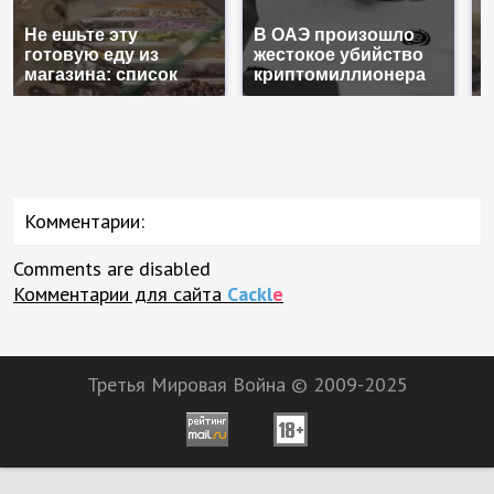
Не ешьте эту
В ОАЭ произошло
В
готовую еду из
жестокое убийство
п
магазина: список
криптомиллионера
К
Комментарии:
Comments are disabled
Комментарии для сайта
Cackl
e
Третья Мировая Война © 2009-2025