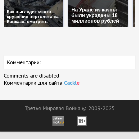
На Урале из казны
Н
Как выглядит место
были украдены 18
г
крушение вертолета на
миллионов рублей
м
Кавказе: смотреть
Комментарии:
Comments are disabled
Комментарии для сайта
Cackl
e
Третья Мировая Война © 2009-2025