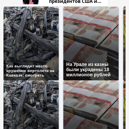
президентов США и
России: Европа?
На Урале из казны
Н
Как выглядит место
были украдены 18
г
крушение вертолета на
миллионов рублей
м
Кавказе: смотреть