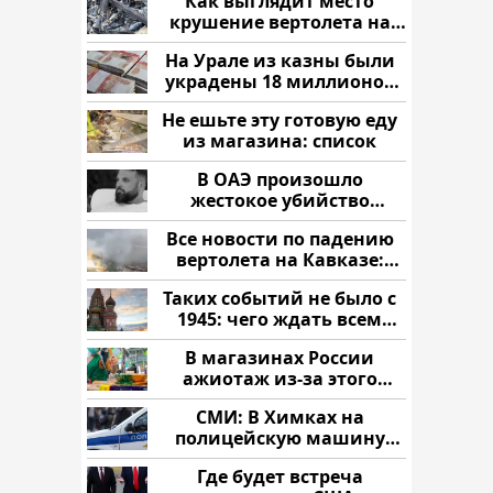
Как выглядит место
крушение вертолета на
Кавказе: смотреть
На Урале из казны были
украдены 18 миллионов
рублей
Не ешьте эту готовую еду
из магазина: список
В ОАЭ произошло
жестокое убийство
криптомиллионера
Все новости по падению
вертолета на Кавказе:
читать здесь
Таких событий не было с
1945: чего ждать всем
нам?
В магазинах России
ажиотаж из-за этого
продукта: что купить?
СМИ: В Химках на
полицейскую машину
напали и подожгли.
Где будет встреча