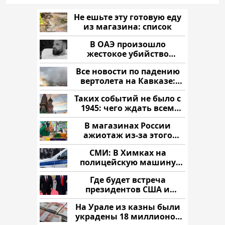
Не ешьте эту готовую еду
из магазина: список
В ОАЭ произошло
жестокое убийство
криптомиллионера
Все новости по падению
вертолета на Кавказе:
читать здесь
Таких событий не было с
1945: чего ждать всем
нам?
В магазинах России
ажиотаж из-за этого
продукта: что купить?
СМИ: В Химках на
полицейскую машину
напали и подожгли.
Где будет встреча
президентов США и
России: Европа?
На Урале из казны были
украдены 18 миллионов