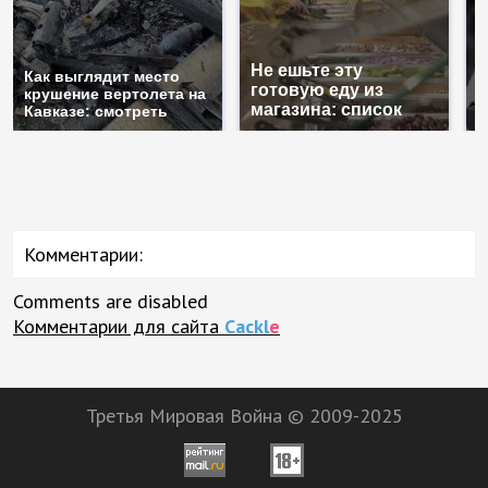
Не ешьте эту
В
Как выглядит место
готовую еду из
ж
крушение вертолета на
магазина: список
к
Кавказе: смотреть
Комментарии:
Comments are disabled
Комментарии для сайта
Cackl
e
Третья Мировая Война © 2009-2025