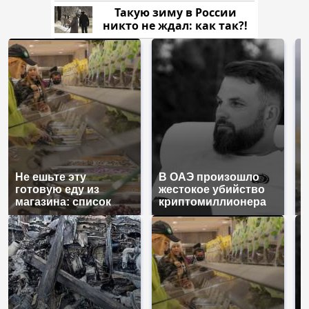
рублей
Такую зиму в России
никто не ждал: как так?!
Не ешьте эту
В ОАЭ произошло
В
готовую еду из
жестокое убийство
п
магазина: список
криптомиллионера
К