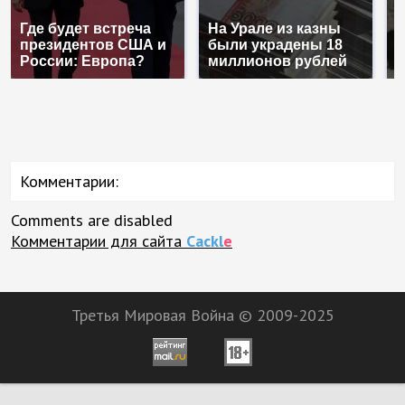
Где будет встреча
На Урале из казны
Т
президентов США и
были украдены 18
н
России: Европа?
миллионов рублей
т
Комментарии:
Comments are disabled
Комментарии для сайта
Cackl
e
Третья Мировая Война © 2009-2025