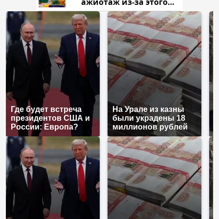
ажиотаж из-за этого
продукта: что купить?
Где будет встреча
На Урале из казны
Т
президентов США и
были украдены 18
н
России: Европа?
миллионов рублей
т