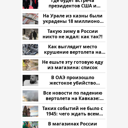
Где будет встреча
президентов США и
России: Европа?
На Урале из казны были
украдены 18 миллионов
рублей
Такую зиму в России
никто не ждал: как так?!
Как выглядит место
крушение вертолета на
Кавказе: смотреть
Не ешьте эту готовую еду
из магазина: список
В ОАЭ произошло
жестокое убийство
криптомиллионера
Все новости по падению
вертолета на Кавказе:
читать здесь
Таких событий не было с
1945: чего ждать всем
нам?
В магазинах России