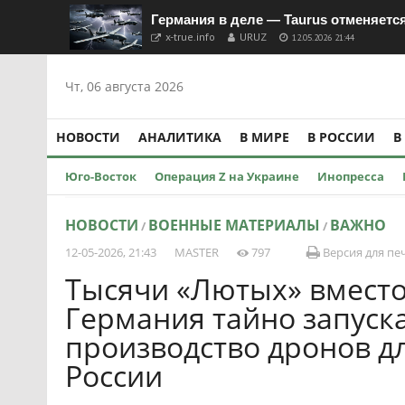
Германия в деле — Taurus отменяетс
x-true.info
URUZ
12.05.2026 21:44