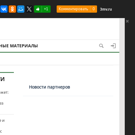
их на Россию
+1
Комментировать
0
3mv.ru