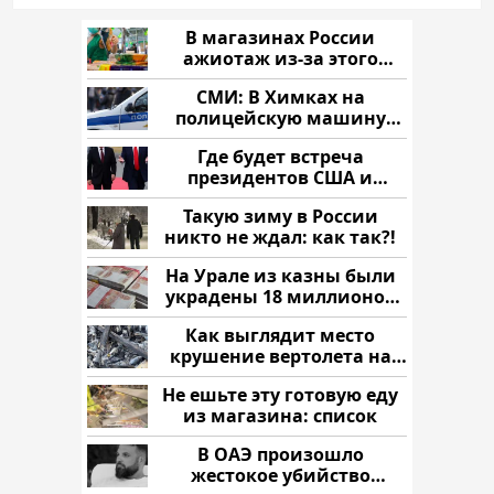
В магазинах России
ажиотаж из-за этого
продукта: что купить?
СМИ: В Химках на
полицейскую машину
напали и подожгли.
Где будет встреча
президентов США и
России: Европа?
Такую зиму в России
никто не ждал: как так?!
На Урале из казны были
украдены 18 миллионов
рублей
Как выглядит место
крушение вертолета на
Кавказе: смотреть
Не ешьте эту готовую еду
из магазина: список
В ОАЭ произошло
жестокое убийство