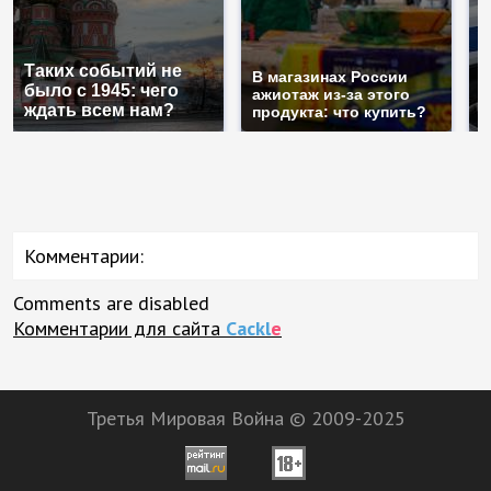
С
Таких событий не
п
В магазинах России
было с 1945: чего
м
ажиотаж из-за этого
ждать всем нам?
п
продукта: что купить?
Комментарии:
Comments are disabled
Комментарии для сайта
Cackl
e
Третья Мировая Война © 2009-2025