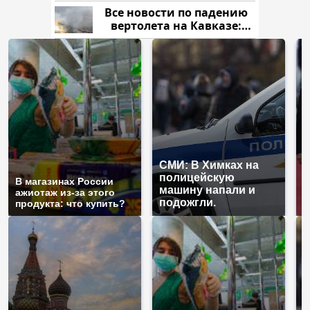
криптомиллионера
Все новости по падению
вертолета на Кавказе:
читать здесь
СМИ: В Химках на
полицейскую
Г
В магазинах России
машину напали и
п
ажиотаж из-за этого
подожгли.
Р
продукта: что купить?