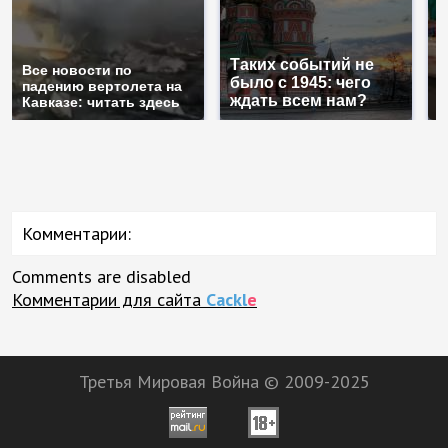
Таких событий не
Все новости по
В
было с 1945: чего
падению вертолета на
а
ждать всем нам?
Кавказе: читать здесь
п
Комментарии:
Comments are disabled
Комментарии для сайта
Cackl
e
Третья Мировая Война © 2009-2025