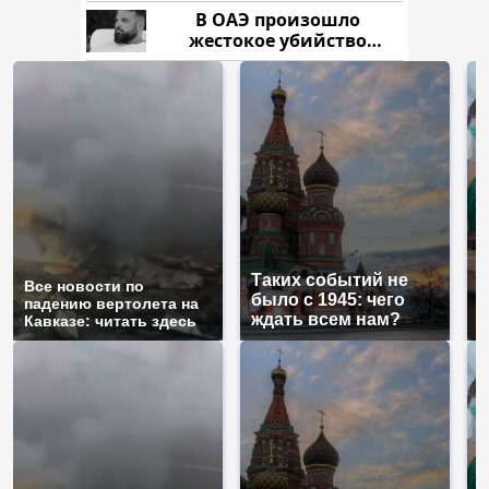
В ОАЭ произошло
жестокое убийство
криптомиллионера
Таких событий не
Все новости по
В
было с 1945: чего
падению вертолета на
а
ждать всем нам?
Кавказе: читать здесь
п