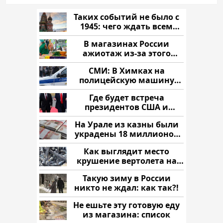
Таких событий не было с
1945: чего ждать всем
нам?
В магазинах России
ажиотаж из-за этого
продукта: что купить?
СМИ: В Химках на
полицейскую машину
напали и подожгли.
Где будет встреча
президентов США и
России: Европа?
На Урале из казны были
украдены 18 миллионов
рублей
Как выглядит место
крушение вертолета на
Кавказе: смотреть
Такую зиму в России
никто не ждал: как так?!
Не ешьте эту готовую еду
из магазина: список