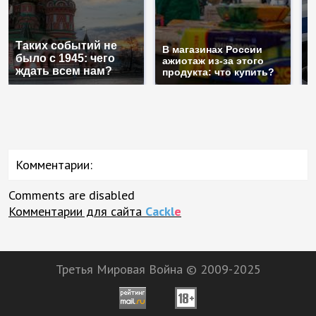
С
Таких событий не
п
В магазинах России
было с 1945: чего
м
ажиотаж из-за этого
ждать всем нам?
п
продукта: что купить?
Комментарии:
Comments are disabled
Комментарии для сайта
Cackl
e
Третья Мировая Война © 2009-2025