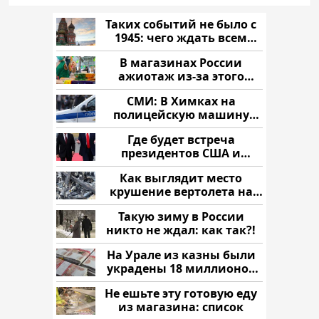
Таких событий не было с
1945: чего ждать всем
нам?
В магазинах России
ажиотаж из-за этого
продукта: что купить?
СМИ: В Химках на
полицейскую машину
напали и подожгли.
Где будет встреча
президентов США и
России: Европа?
Как выглядит место
крушение вертолета на
Кавказе: смотреть
Такую зиму в России
никто не ждал: как так?!
На Урале из казны были
украдены 18 миллионов
рублей
Не ешьте эту готовую еду
из магазина: список