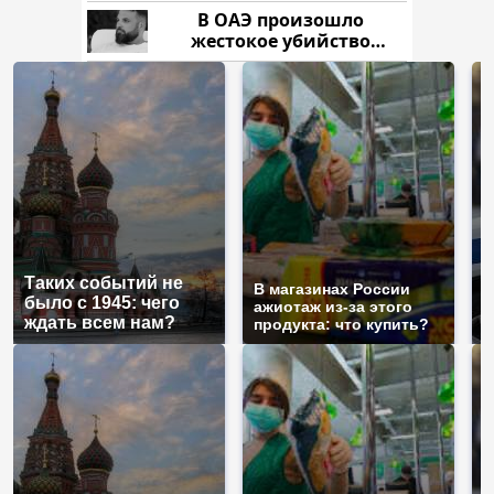
В ОАЭ произошло
жестокое убийство
криптомиллионера
С
Таких событий не
п
В магазинах России
было с 1945: чего
м
ажиотаж из-за этого
ждать всем нам?
п
продукта: что купить?