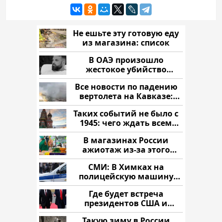
Не ешьте эту готовую еду
из магазина: список
В ОАЭ произошло
жестокое убийство
криптомиллионера
Все новости по падению
вертолета на Кавказе:
читать здесь
Таких событий не было с
1945: чего ждать всем
нам?
В магазинах России
ажиотаж из-за этого
продукта: что купить?
СМИ: В Химках на
полицейскую машину
напали и подожгли.
Где будет встреча
президентов США и
России: Европа?
Такую зиму в России