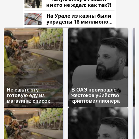
никто не ждал: как так?!
На Урале из казны были
украдены 18 миллионов
рублей
Не ешьте эту
В ОАЭ произошло
В
готовую еду из
жестокое убийство
п
магазина: список
криптомиллионера
К