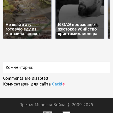
Не ешьте эту
В ОАЭ произошло
В
готовую еду из
жестокое убийство
п
магазина: список
криптомиллионера
К
Комментарии:
Comments are disabled
Комментарии для сайта
Cackl
e
Третья Мировая Война © 2009-2025