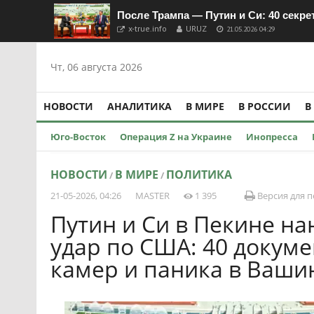
После Трампа — Путин и Си: 40 секр
x-true.info
URUZ
21.05.2026 04:29