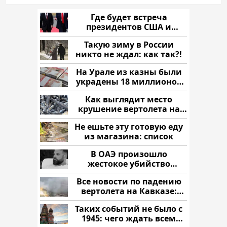
Где будет встреча
президентов США и
России: Европа?
Такую зиму в России
никто не ждал: как так?!
На Урале из казны были
украдены 18 миллионов
рублей
Как выглядит место
крушение вертолета на
Кавказе: смотреть
Не ешьте эту готовую еду
из магазина: список
В ОАЭ произошло
жестокое убийство
криптомиллионера
Все новости по падению
вертолета на Кавказе:
читать здесь
Таких событий не было с
1945: чего ждать всем