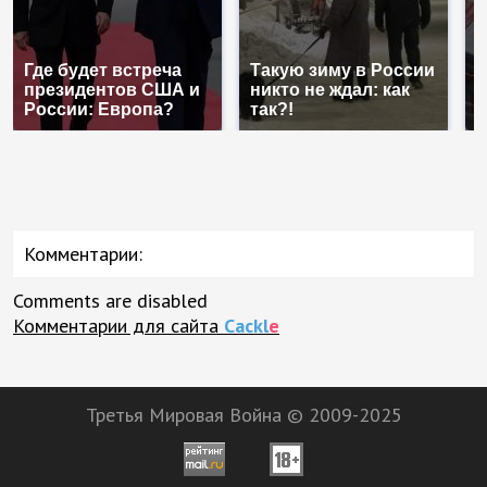
Где будет встреча
Такую зиму в России
Н
президентов США и
никто не ждал: как
б
России: Европа?
так?!
м
Комментарии:
Comments are disabled
Комментарии для сайта
Cackl
e
Третья Мировая Война © 2009-2025