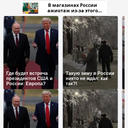
нам?
В магазинах России
ажиотаж из-за этого
продукта: что купить?
Где будет встреча
Такую зиму в России
Н
президентов США и
никто не ждал: как
б
России: Европа?
так?!
м