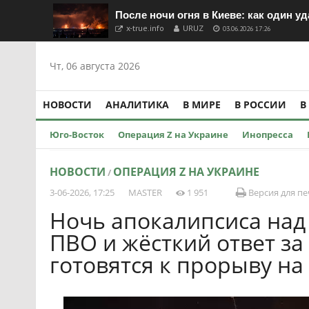
После ночи огня в Киеве: как один у
x-true.info
URUZ
03.06.2026 17:26