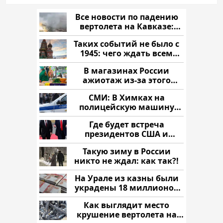
Все новости по падению
вертолета на Кавказе:
читать здесь
Таких событий не было с
1945: чего ждать всем
нам?
В магазинах России
ажиотаж из-за этого
продукта: что купить?
СМИ: В Химках на
полицейскую машину
напали и подожгли.
Где будет встреча
президентов США и
России: Европа?
Такую зиму в России
никто не ждал: как так?!
На Урале из казны были
украдены 18 миллионов
рублей
Как выглядит место
крушение вертолета на