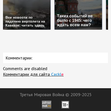
Таких событий не
Все новости по
В
было с 1945: чего
падению вертолета на
а
ждать всем нам?
Кавказе: читать здесь
п
Комментарии:
Comments are disabled
Комментарии для сайта
Cackl
e
Третья Мировая Война © 2009-2025