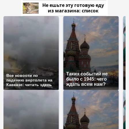
Кавказе: смотреть
Не ешьте эту готовую еду
из магазина: список
Таких событий не
Все новости по
В
было с 1945: чего
падению вертолета на
а
ждать всем нам?
Кавказе: читать здесь
п