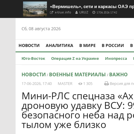
«Вермишель», сети и каркасы ОАЭ п
x-true.info
URUZ
17.06.2026 17:42