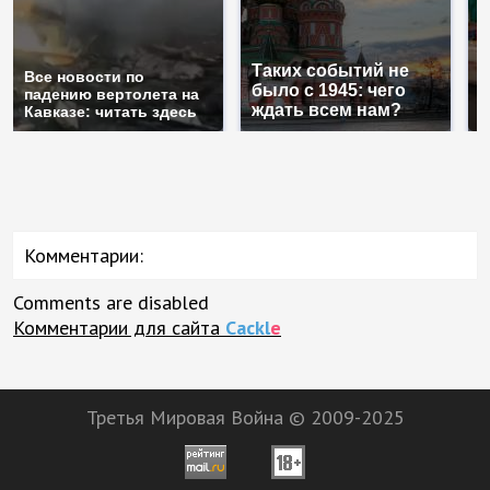
Таких событий не
Все новости по
В
было с 1945: чего
падению вертолета на
а
ждать всем нам?
Кавказе: читать здесь
п
Комментарии:
Comments are disabled
Комментарии для сайта
Cackl
e
Третья Мировая Война © 2009-2025