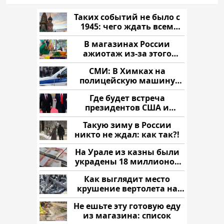
Таких событий не было с
1945: чего ждать всем
нам?
В магазинах России
ажиотаж из-за этого
продукта: что купить?
СМИ: В Химках на
полицейскую машину
напали и подожгли.
Где будет встреча
президентов США и
России: Европа?
Такую зиму в России
никто не ждал: как так?!
На Урале из казны были
украдены 18 миллионов
рублей
Как выглядит место
крушение вертолета на
Кавказе: смотреть
Не ешьте эту готовую еду
из магазина: список