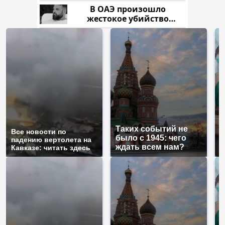
В ОАЭ произошло
жестокое убийство
криптомиллионера
Таких событий не
Все новости по
В
было с 1945: чего
падению вертолета на
а
ждать всем нам?
Кавказе: читать здесь
п