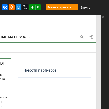
трую фазу давления?
0
Комментировать
0
3mv.ru