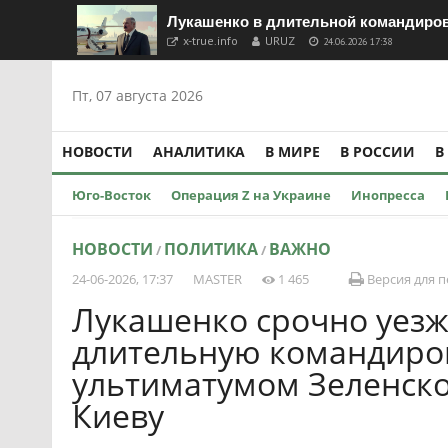
Лукашенко в длительной командировк
x-true.info
URUZ
24.06.2026 17:38