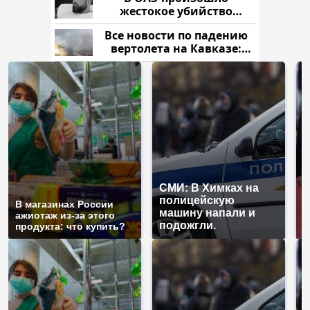
жестокое убийство
криптомиллионера
Все новости по падению
вертолета на Кавказе:
читать здесь
СМИ: В Химках на
полицейскую
Г
В магазинах России
машину напали и
п
ажиотаж из-за этого
подожгли.
Р
продукта: что купить?