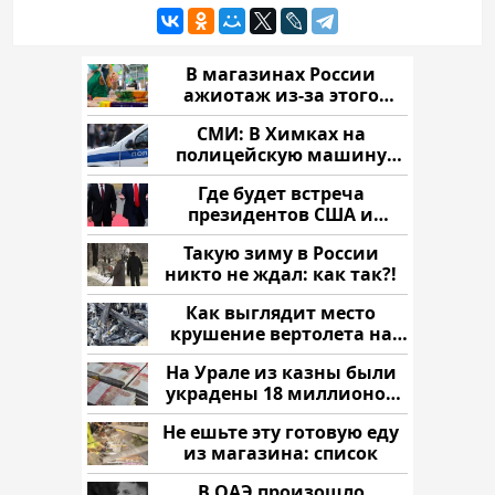
В магазинах России
ажиотаж из-за этого
продукта: что купить?
СМИ: В Химках на
полицейскую машину
напали и подожгли.
Где будет встреча
президентов США и
России: Европа?
Такую зиму в России
никто не ждал: как так?!
Как выглядит место
крушение вертолета на
Кавказе: смотреть
На Урале из казны были
украдены 18 миллионов
рублей
Не ешьте эту готовую еду
из магазина: список
В ОАЭ произошло