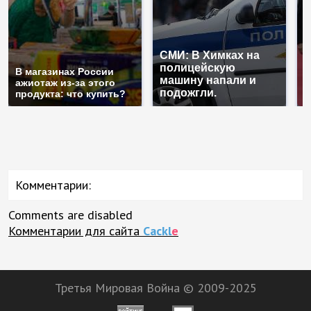
СМИ: В Химках на
полицейскую
Г
В магазинах России
машину напали и
п
ажиотаж из-за этого
подожгли.
Р
продукта: что купить?
Комментарии:
Comments are disabled
Комментарии для сайта
Cackl
e
Третья Мировая Война © 2009-2025