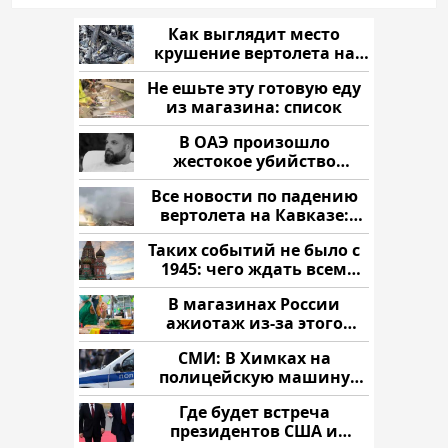
Как выглядит место
крушение вертолета на
Кавказе: смотреть
Не ешьте эту готовую еду
из магазина: список
В ОАЭ произошло
жестокое убийство
криптомиллионера
Все новости по падению
вертолета на Кавказе:
читать здесь
Таких событий не было с
1945: чего ждать всем
нам?
В магазинах России
ажиотаж из-за этого
продукта: что купить?
СМИ: В Химках на
полицейскую машину
напали и подожгли.
Где будет встреча
президентов США и