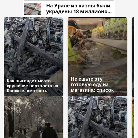
России: Европа?
На Урале из казны были
украдены 18 миллионов
рублей
Не ешьте эту
В
Как выглядит место
готовую еду из
ж
крушение вертолета на
магазина: список
к
Кавказе: смотреть