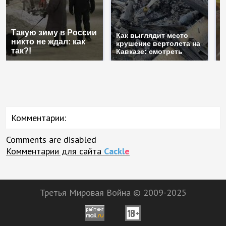
Такую зиму в России
Н
Как выглядит место
никто не ждал: как
г
крушение вертолета на
так?!
м
Кавказе: смотреть
Комментарии:
Comments are disabled
Комментарии для сайта
Cackl
e
Третья Мировая Война © 2009-2025