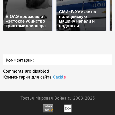
СМИ: В Химках на
В ОАЭ произошло
полицейскую
В
жестокое убийство
машину напали и
п
криптомиллионера
подожгли.
К
Комментарии:
Comments are disabled
Комментарии для сайта
Cackl
e
Третья Мировая Война © 2009-2025