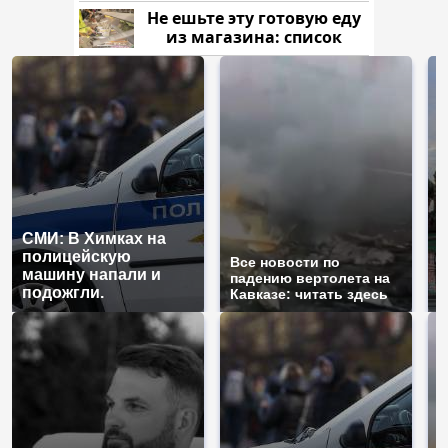
Кавказе: смотреть
Не ешьте эту готовую еду
из магазина: список
СМИ: В Химках на
полицейскую
Т
Все новости по
машину напали и
б
падению вертолета на
подожгли.
ж
Кавказе: читать здесь