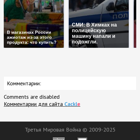
СМИ: В Химках на
полицейскую
Г
В магазинах России
машину напали и
п
ажиотаж из-за этого
подожгли.
Р
продукта: что купить?
Комментарии:
Comments are disabled
Комментарии для сайта
Cackl
e
Третья Мировая Война © 2009-2025