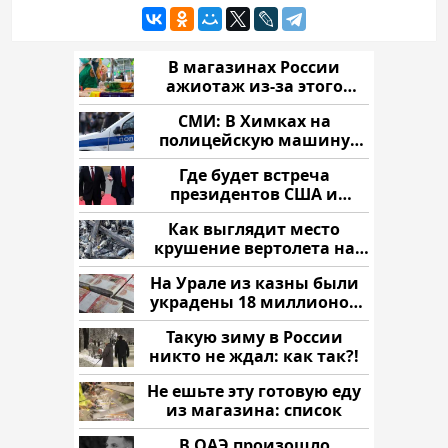
В магазинах России
ажиотаж из-за этого
продукта: что купить?
СМИ: В Химках на
полицейскую машину
напали и подожгли.
Где будет встреча
президентов США и
России: Европа?
Как выглядит место
крушение вертолета на
Кавказе: смотреть
На Урале из казны были
украдены 18 миллионов
рублей
Такую зиму в России
никто не ждал: как так?!
Не ешьте эту готовую еду
из магазина: список
В ОАЭ произошло