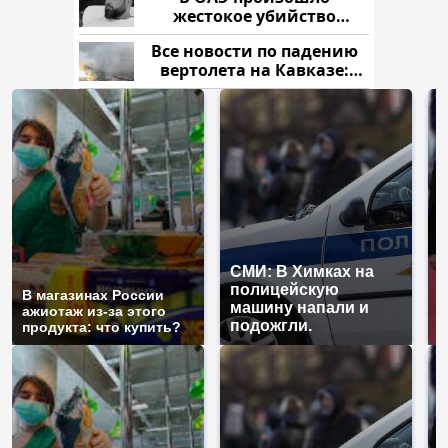
жестокое убийство
криптомиллионера
Все новости по падению
вертолета на Кавказе:
читать здесь
СМИ: В Химках на
полицейскую
Г
В магазинах России
машину напали и
п
ажиотаж из-за этого
подожгли.
Р
продукта: что купить?