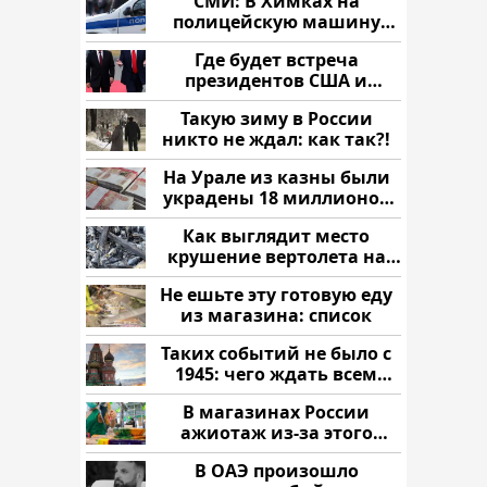
СМИ: В Химках на
полицейскую машину
напали и подожгли.
Где будет встреча
президентов США и
России: Европа?
Такую зиму в России
никто не ждал: как так?!
На Урале из казны были
украдены 18 миллионов
рублей
Как выглядит место
крушение вертолета на
Кавказе: смотреть
Не ешьте эту готовую еду
из магазина: список
Таких событий не было с
1945: чего ждать всем
нам?
В магазинах России
ажиотаж из-за этого
продукта: что купить?
В ОАЭ произошло