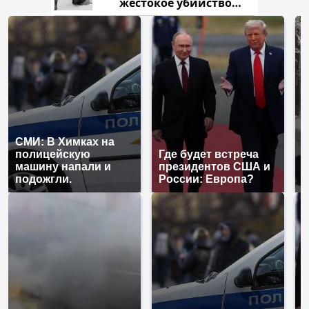
жестокое убийство
криптомиллионера
СМИ: В Химках на
полицейскую
Где будет встреча
Т
машину напали и
президентов США и
н
подожгли.
России: Европа?
т