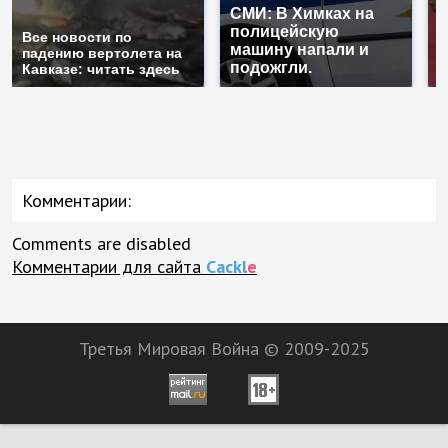
СМИ: В Химках на
полицейскую
Г
Все новости по
машину напали и
п
падению вертолета на
подожгли.
Р
Кавказе: читать здесь
Комментарии:
Comments are disabled
Комментарии для сайта
Cackl
e
Третья Мировая Война © 2009-2025