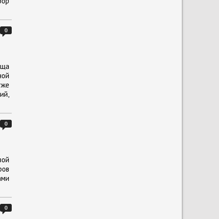
бор
0
ища
ной
уже
ий,
0
вой
ров
ами
0