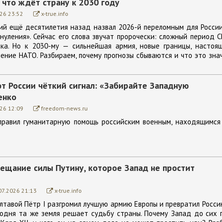
 что ждёт страну к 2030 году
26 23:52
x-true.info
й ещё десятилетия назад назвал 2026-й переломным для Росси
нуления». Сейчас его слова звучат пророчески: сложный период С
ка. Но к 2030-му — сильнейшая армия, новые границы, настоя
ение НАТО. Разбираем, почему прогнозы сбываются и что это зна
т России чёткий сигнал: «Забирайте Западную
енко
26 12:09
freedom-news.ru
правил гуманитарную помощь российским военным, находящимся
вещание силы Путину, которое Запад не простит
07.2026 21:13
x-true.info
лтавой Пётр I разгромил лучшую армию Европы и превратил Росси
годня та же земля решает судьбу страны. Почему Запад до сих 