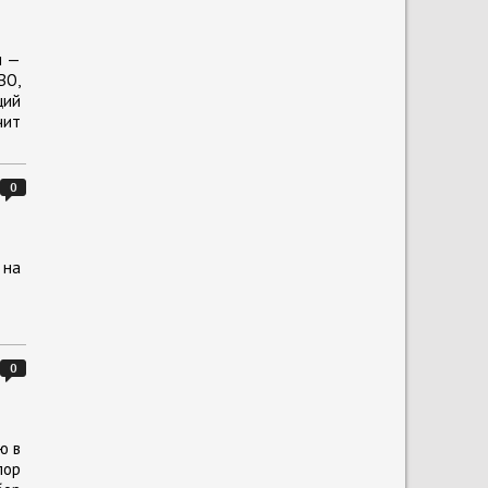
и —
ВО,
щий
чит
0
 на
0
ю в
пор