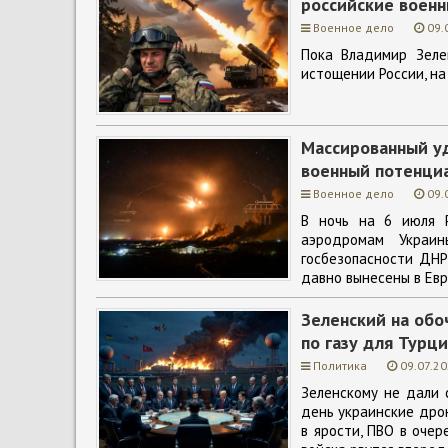
российские военн
Военное дело
09.
Пока Владимир Зеле
истощении России, на
Массированный уд
военный потенци
Военное дело
09.
В ночь на 6 июля 
аэродромам Украи
госбезопасности ДНР
давно вынесены в Евр
Зеленский на обо
по газу для Турц
Политика
09.07.20
Зеленскому не дали 
день украинские дрон
в ярости, ПВО в оче