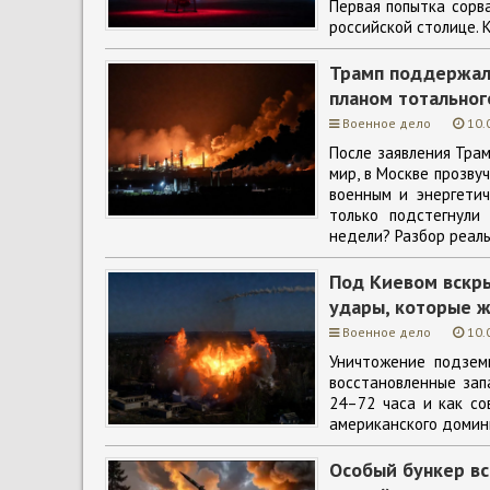
Первая попытка сорв
российской столице. 
Трамп поддержал
планом тотальног
Военное дело
10.
После заявления Тра
мир, в Москве прозву
военным и энергетич
только подстегнули
недели? Разбор реаль
Под Киевом вскры
удары, которые 
Военное дело
10.
Уничтожение подзем
восстановленные зап
24–72 часа и как со
американского домини
Особый бункер вс