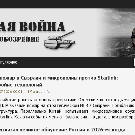
опулярное
 пожар в Сызрани и микроволны против Starlink:
войне технологий
07.2026 00:04
x-true.info
ссийские ракеты и дроны превратили Одесские порты в дымящи
БПЛА вызвали пожар на стратегическом НПЗ в Сызрани. Погибли лю
руктура. Параллельно Китай испытывает микроволновое оруж
tarlink. Как эти события меняют баланс сил — в детальном разборе
сказал великое обнуление России в 2026-м: когда