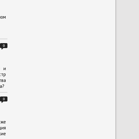
ном
0
м и
стр
тва
а?
0
 же
ция
кие