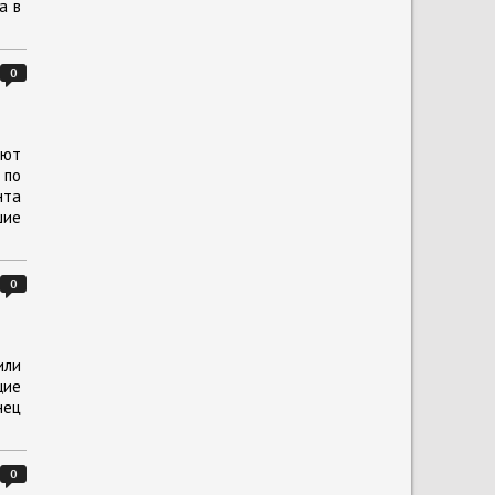
а в
0
ают
 по
нта
шие
0
или
щие
нец
0