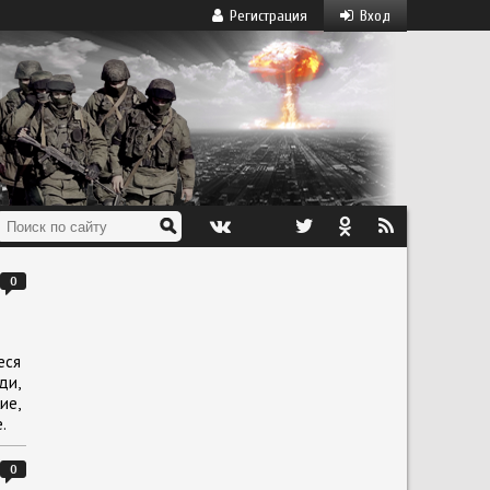
Регистрация
Вход
0
еся
ди,
ие,
.
0