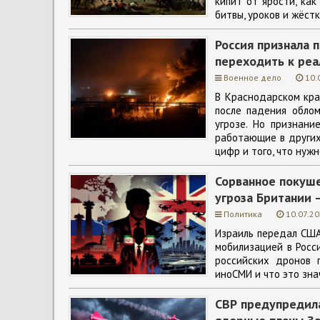
кипит от ярости, как
битвы, уроков и жёст
Россия признала п
переходить к ре
Военное дело
10.
В Краснодарском кра
после падения облом
угрозе. Но признан
работающие в других
цифр и того, что нужн
Сорванное покуше
угроза Британии 
Политика
10.07.20
Израиль передал США
мобилизацией в Росс
российских дронов 
иноСМИ и что это зна
СВР предупредила