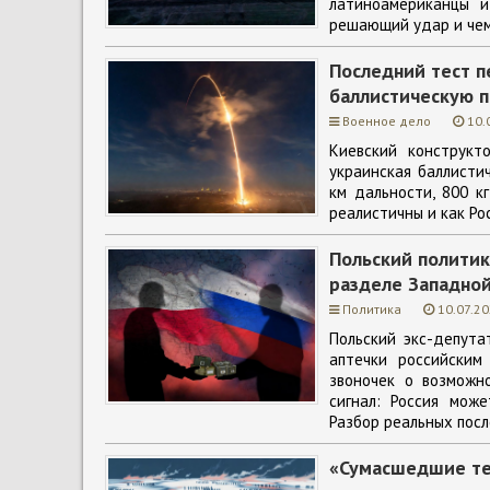
латиноамериканцы 
решающий удар и чем
Последний тест п
баллистическую п
Военное дело
10.
Киевский конструкт
украинская баллисти
км дальности, 800 к
реалистичны и как Ро
Польский политик
разделе Западной
Политика
10.07.20
Польский экс-депут
аптечки российским
звоночек о возможн
сигнал: Россия мож
Разбор реальных посл
«Сумасшедшие те,