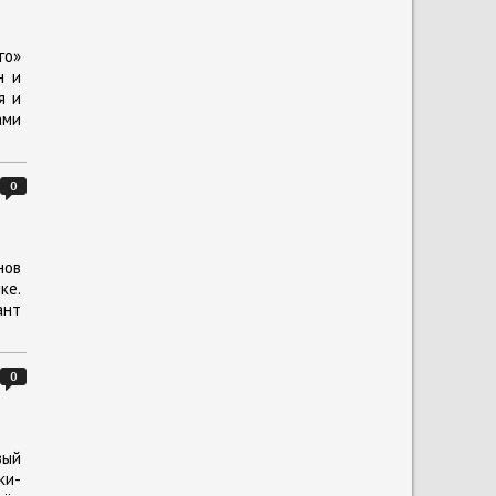
го»
н и
я и
ами
0
нов
ке.
ант
0
вый
ки-