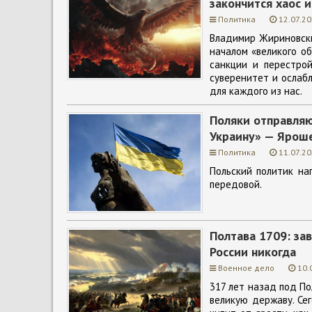
закончится хаос и
Политика
12.07.20
Владимир Жириновски
началом «великого об
санкции и перестрой
суверенитет и ослабл
для каждого из нас.
Поляки отправляю
Украину» — Ярош
Политика
11.07.20
Польский политик на
передовой.
Полтава 1709: за
России никогда
Военное дело
10.
317 лет назад под По
великую державу. Се