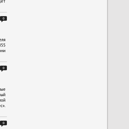
дёт
0
еля
855
они
0
ные
вый
мой
с».
0