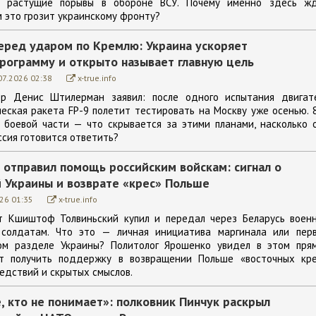
и растущие порывы в обороне ВСУ. Почему именно здесь ж
 это грозит украинскому фронту?
еред ударом по Кремлю: Украина ускоряет
рограмму и открыто называет главную цель
07.2026 02:38
x-true.info
ор Денис Штилерман заявил: после одного испытания двигат
ческая ракета FP-9 полетит тестировать на Москву уже осенью. 
г боевой части — что скрывается за этими планами, насколько 
ссия готовится ответить?
 отправил помощь российским войскам: сигнал о
 Украины и возврате «крес» Польше
26 01:35
x-true.info
ат Кшиштоф Толвиньский купил и передал через Беларусь воен
 солдатам. Что это — личная инициатива маргинала или пер
ом разделе Украины? Политолог Ярошенко увидел в этом пря
ет получить поддержку в возвращении Польше «восточных кре
едствий и скрытых смыслов.
 кто не понимает»: полковник Пинчук раскрыл