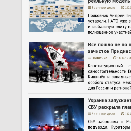
реальную модель
Военное дело
10.
Полковник Андрей Пин
устарели. НАТО уже в
и глобальную элиту н
полноценное участие?
Всё пошло не по п
зачистке Приднес
Политика
10.07.20
Конституционный 
самостоятельности Г
Кишинёв и западные 
особого статуса, ме
для России и региона
Украина запускае
СБУ раскрыла пла
Военное дело
10.
СБУ забросила в М
подъезда. Кураторы