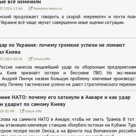
ые всё изменили
07.2026 13:46
freedom-news.ru
нский продолжает говорить о скорой «перемоге» и почти пол
 Украине всё чаще звучат совершенно иные оценки ситуации.
ар по Украине: почему громкие успехи не ломают
ал Киева
07.2026 03:16
x-true.info
Россия нанесла мощнейший удар по оборонным предприятия
ны. Киев признаёт потери и бессилие ПВО. Но экс-мини
 Андрей Пинчук назвал большую проблему: ключевые производс
опу. Почему тактические успехи не дают стратегического перелом
чине НАТО: почему его заткнули в Анкаре и как удар
ии ударит по самому Киеву
26 02:49
x-true.info
слова на саммите НАТО в Анкаре, чтобы не злить Трампа. В тот
ы атаковали ключевую станцию «Голубого потока» на Кубани. Тур
редном позоре после Омска, а на фронте под Волчанском российс