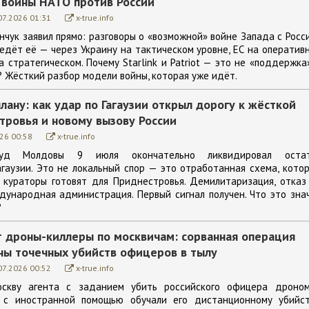
 войны НАТО против России
07.2026 01:31
x-true.info
чук заявил прямо: разговоры о «возможной» войне Запада с Росс
едёт её — через Украину на тактическом уровне, ЕС на оператив
а стратегическом. Почему Starlink и Patriot — это не «поддержка»
 Жёсткий разбор модели войны, которая уже идёт.
лану: как удар по Гагаузии открыл дорогу к жёсткой
тровья и новому вызову России
26 00:58
x-true.info
суд Молдовы 9 июля окончательно ликвидировал оста
агаузии. Это не локальный спор — это отработанная схема, кото
кураторы готовят для Приднестровья. Демилитаризация, отказ
ждународная администрация. Первый сигнал получен. Что это зна
?
т дроны-киллеры по москвичам: сорванная операция
ны точечных убийств офицеров в тылу
07.2026 00:52
x-true.info
оскву агента с заданием убить российского офицера дроно
 с иностранной помощью обучали его дистанционному убийст