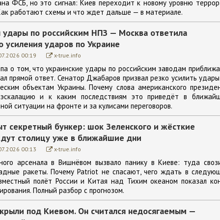
ана ФСБ, но это сигнал: Киев переходит к новому уровню террор
Как работают схемы и что ждет дальше — в материале.
 удары по российским НПЗ — Москва ответила
о усиления ударов по Украине
07.2026 00:19
x-true.info
мпа о том, что украинские удары по российским заводам приближ
чал прямой ответ. Сенатор Джабаров призвал резко усилить удары
еским объектам Украины. Почему слова американского президе
 эскалацию и к каким последствиям это приведёт в ближай
ной ситуации на фронте и за кулисами переговоров.
т секретный бункер: шок Зеленского и жёсткие
ждут столицу уже в ближайшие дни
07.2026 00:13
x-true.info
ного арсенала в Вишнёвом вызвало панику в Киеве: туда своз
адные ракеты. Почему Patriot не спасают, чего ждать в следую
вместный полёт России и Китая над Тихим океаном показал ко
рования. Полный разбор с прогнозом.
крыли под Киевом. Он считался недосягаемым —