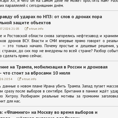
 Карл XII, и чего он на самом деле не может простить нам? Раз
ких параллелей с сегодняшним днём.
равду об ударах по НПЗ: от слов о дронах пора
альной защите объектов
07.2026 21:05
x-true.info
е и Ростовской области снова загорелись нефтезавод и хранил
ков дронов ВСУ. Власти и СМИ впервые прямо говорят о реаль
ие — это только начало. Почему простые и дешевые решения, 
 странах, до сих пор не внедрены по всей стране? Разбор событ
о сделать прямо сейчас.
ние на Трампа, мобилизация в России и дроновая
— что стоит за вбросами 10 июля
26 20:54
x-true.info
 данные о новом плане Ирана убить Трампа. Запад пугает массо
ии сразу после выборов в сентябре. Британия в панике ждёт уда
по Хитроу. Разбираем реальные мотивы за громкими заголовк
чит для нас.
: «Фламинго» на Москву во время выборов и