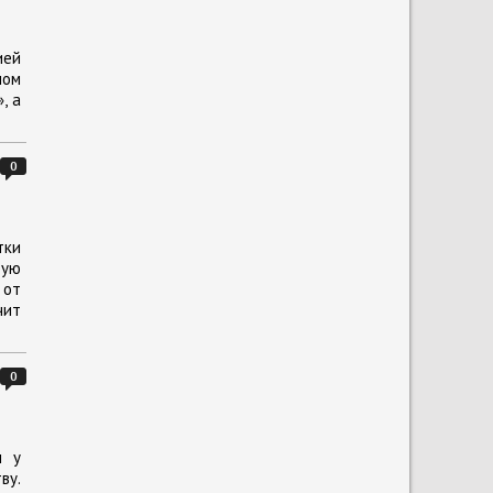
ией
ном
, а
0
тки
рую
 от
чит
0
м у
ву.