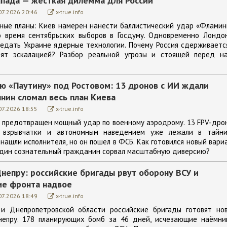
пада — жёсткая дилемма для России
07.2026 20:46
x-true.info
ные планы: Киев намерен нанести баллистический удар «Фламин
о время сентябрьских выборов в Госдуму. Одновременно Лондо
едать Украине ядерные технологии. Почему Россия сдерживаетс
зят эскалацией? Разбор реальной угрозы и стоящей перед н
ю «Паутину» под Ростовом: 13 дронов с ИИ ждали
янин сломал весь план Киева
07.2026 18:55
x-true.info
и предотвращен мощный удар по военному аэродрому. 13 FPV-дро
и взрывчатки и автономным наведением уже лежали в тайни
нашли исполнителя, но он пошел в ФСБ. Как готовился новый вари
один сознательный гражданин сорвал масштабную диверсию?
непру: российские бригады рвут оборону ВСУ и
ие фронта надвое
07.2026 18:49
x-true.info
и Днепропетровской области российские бригады готовят но
епру. 178 планирующих бомб за 46 дней, исчезающие наёмни