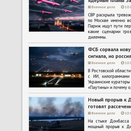
ядерные планы За
Военное дело
10.
СВР раскрыла тревож
по Москве именно в
Париж ищут пути пер
какие сценарии гро
дилеммы.
ФСБ сорвала нову
сигнала, но росси
Военное дело
10.
В Ростовской област
с ИИ, килограммам
Украинские кураторы 
«Паутины» и почему 
Новый прорыв к Д
готовят рассечен
Военное дело
10.
На стыке Донбасса 
мощный прорыв к Дн