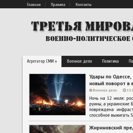
Главная
Правила
Контакты
Агрегатор СМИ »
Военное дело
Политика
П
Удары по Одессе,
новый поворот в 
Военное дело
13.
Ночь на 12 июля: ро
руины, а украинские 
повреждена инфраст
способное выжигать S
Жириновский пред