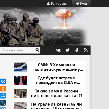
Регистрация
Вход
СМИ: В Химках на
полицейскую машину
напали и подожгли.
Где будет встреча
президентов США и
России: Европа?
Такую зиму в России
никто не ждал: как так?!
На Урале из казны были
украдены 18 миллионов