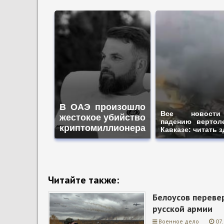
В ОАЭ произошло
Все новост
жестокое убийство
падению вертол
криптомиллионера
Кавказе: читать 
Читайте также:
Белоусов перевер
русской армии
Военное дело
07