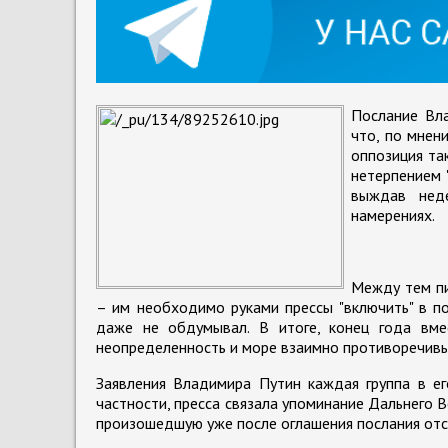
Послание Вл
что, по мнен
оппозиция та
нетерпением 
выждав неде
намерениях.
Между тем пи
– им необходимо руками прессы "включить" в по
даже не обдумывал. В итоге, конец года вм
неопределенность и море взаимно противоречивы
Заявления Владимира Путин каждая группа в ег
частности, пресса связала упоминание Дальнего 
произошедшую уже после оглашения послания отст