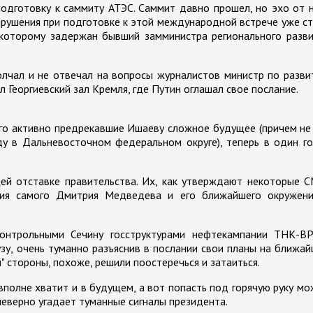
подготовку к саммиту АТЭС. Саммит давно прошел, но эхо от 
арушения при подготовке к этой международной встрече уже с
которому задержан бывший замминистра регионального разви
олчал и не отвечал на вопросы журналистов министр по разв
 Георгиевский зал Кремля, где Путин оглашал свое послание.
того активно предрекавшие Ишаеву сложное будущее (причем не
у в Дальневосточном федеральном округе), теперь в один г
ей отставке правительства. Их, как утверждают некоторые 
ния самого Дмитрия Медведева и его ближайшего окружени
контрольными Сечину госструктурами нефтекампании ТНК-BP,
аузу, очень туманно разъяснив в послании свои планы на ближа
" стороны, похоже, решили поостеречься и затаиться.
полне хватит и в будущем, а вот попасть под горячую руку м
неверно угадает туманные сигналы президента.