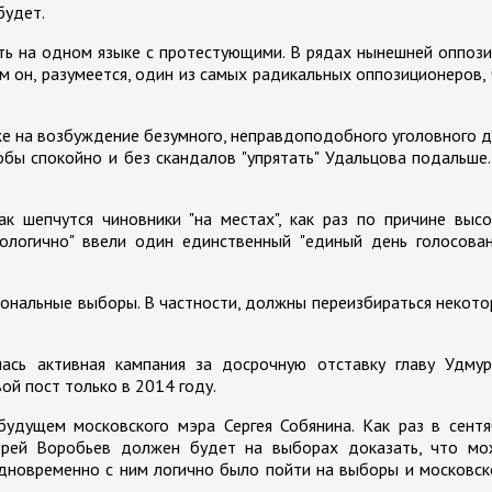
будет.
ить на одном языке с протестующими. В рядах нынешней оппоз
ем он, разумеется, один из самых радикальных оппозиционеров,
же на возбуждение безумного, неправдоподобного уголовного 
обы спокойно и без скандалов "упрятать" Удальцова подальше
ак шепчутся чиновники "на местах", как раз по причине выс
нологично" ввели один единственный "единый день голосован
гиональные выборы. В частности, должны переизбираться некот
лась активная кампания за досрочную отставку главу Удмур
ой пост только в 2014 году.
удущем московского мэра Сергея Собянина. Как раз в сентя
ндрей Воробьев должен будет на выборах доказать, что мо
 одновременно с ним логично было пойти на выборы и московс