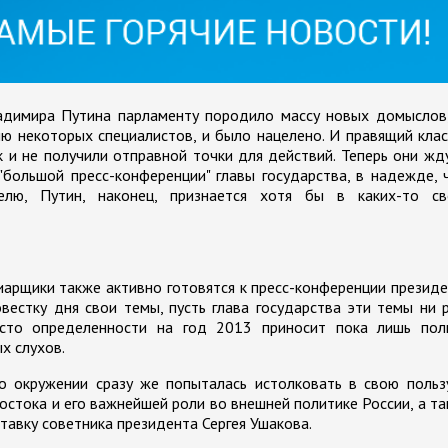
адимира Путина парламенту породило массу новых домыслов,
ию некоторых специалистов, и было нацелено. И правящий клас
к и не получили отправной точки для действий. Теперь они жд
"большой пресс-конференции" главы государства, в надежде, 
лю, Путин, наконец, признается хотя бы в каких-то св
арщики также активно готовятся к пресс-конференции презид
вестку дня свои темы, пусть глава государства эти темы ни 
есто определенности на год 2013 приносит пока лишь пол
х слухов.
о окружении сразу же попыталась истолковать в свою польз
Востока и его важнейшей роли во внешней политике России, а т
авку советника президента Сергея Ушакова.