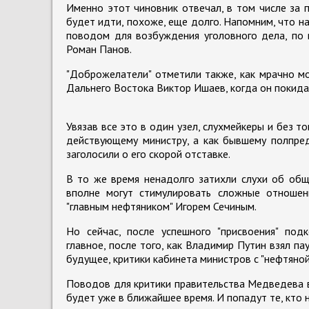
Именно этот чиновник отвечал, в том числе за 
будет идти, похоже, еще долго. Напомним, что н
поводом для возбуждения уголовного дела, по 
Роман Панов.
"Доброжелатели" отметили также, как мрачно м
Дальнего Востока Виктор Ишаев, когда он покидал
Увязав все это в один узел, слухмейкеры и без 
действующему министру, а как бывшему полпред
заголосили о его скорой отставке.
В то же время ненадолго затихли слухи об общ
вполне могут стимулировать сложные отноше
"главным нефтяником" Игорем Сечиным.
Но сейчас, после успешного "присвоения" под
главное, после того, как Владимир Путин взял п
будущее, критики кабинета министров с "нефтяной
Поводов для критики правительства Медведева в
будет уже в ближайшее время. И попадут те, кто 