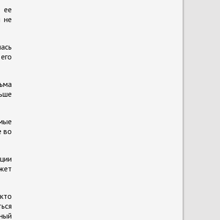
 ее
я не
лась
 его
сьма
ньше
амые
e во
ции
жет
кто
ься
ный