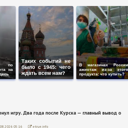
Таких событий не
и по
В магазинах Росси
было с 1945: чего
ета на
ажиотаж из-за этог
ждать всем нам?
здесь
продукта: что купить?
нул игру. Два года после Курска — главный вывод о
.08.2026 05:16
x-true.info