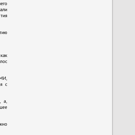
него
тали
тия
итию
 как
олос
СМИ,
я с
 а,
йшее
ожно