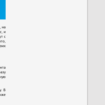
 на
с, и
ут с
что,
оих
ента
разу
ную
у. В
акже