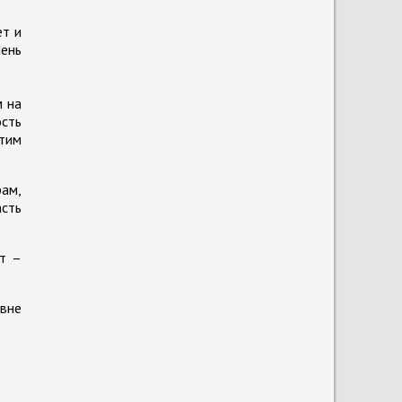
ет и
чень
м на
сть
этим
рам,
асть
ст –
овне