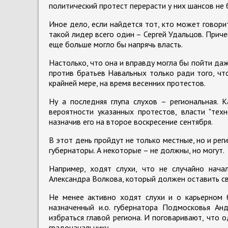
политический протест перерасти у них шансов не 
Иное дело, если найдется тот, кто может говор
такой лидер всего один – Сергей Удальцов. Прич
еще больше могло бы напрячь власть.
Настолько, что она и вправду могла бы пойти да
против братьев Навальных только ради того, чт
крайней мере, на время весенних протестов.
Ну а последняя глупа слухов – региональная. К
вероятности указанных протестов, власти "тех
назначив его на второе воскресение сентября.
В этот день пройдут не только местные, но и ре
губернаторы. А некоторые – не должны, но могут.
Например, ходят слухи, что не случайно нача
Александра Волкова, который должен оставить св
Не менее активно ходят слухи и о карьерном б
назначенный и.о. губернатора Подмосковья А
избраться главой региона. И поговаривают, что
градоначальнику.