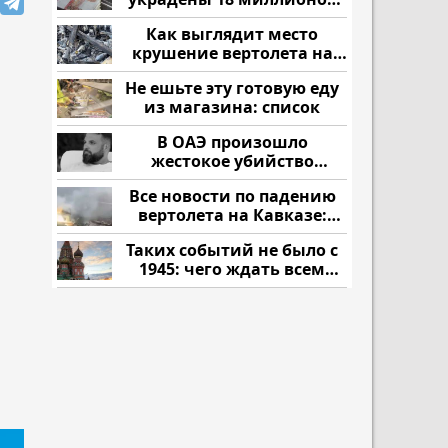
рублей
Как выглядит место
крушение вертолета на
Кавказе: смотреть
Не ешьте эту готовую еду
из магазина: список
В ОАЭ произошло
жестокое убийство
криптомиллионера
Все новости по падению
вертолета на Кавказе:
читать здесь
Таких событий не было с
1945: чего ждать всем
нам?