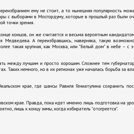
переизбранием ему не стоит, а то нынешняя популярность мож
боры с выборами в Мосгордуму, которые в прошлый раз были о
ой точки зрения.
В конце концов, он же считается и весьма вероятным кандидато
я Медведева. А переизбравшись, наверняка, такую возможно
более такая крупная, как Москва, или "Белый дом" в небе – с 
ать между лучшим и просто хорошим. Сложнее тем губернато
х. Таких немного, но в их регионах уже началась борьба за вл
айкальском крае, где шансы Равиля Гениатулина сохранить по
овском крае. Правда, пока идет именно лишь подготовка на ур
ятно, лишь к концу зимы, когда избиратель "отогреется".