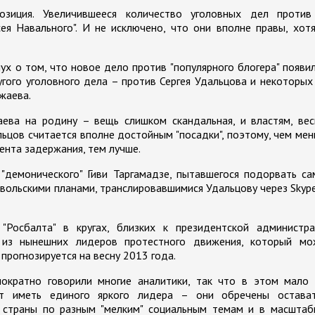
зиция. Увеличившееся количество уголовных дел против
ея Навального". И не исключено, что они вполне правы, хот
ух о том, что новое дело против "популярного блогера" появи
гого уголовного дела – против Сергея Удальцова и некоторых
жаева.
аева на родину – вещь слишком скандальная, и властям, ве
льцов считается вполне достойным "посадки", поэтому, чем ме
ента задержания, тем лучше.
 "демонического" Гиви Таргамадзе, пытавшегося подорвать с
вольскими планами, транслировавшимися Удальцову через Skyp
"Росбалта" в кругах, близких к президентской администра
 из нынешних лидеров протестного движения, который мо
прогнозируется на весну 2013 года.
ократно говорили многие аналитики, так что в этом мало 
т иметь единого яркого лидера – они обречены остават
 страны по разным "мелким" социальным темам и в масштаб