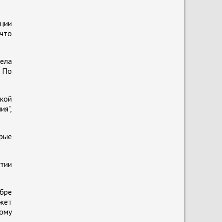
иции
 что
дела
. По
окой
ия",
орые
тии
бре
жет
кому