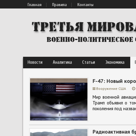
Главная
Правила
Контакты
Новости
Аналитика
Статьи
Экономика
F-47: Новый кор
Вооружение США
Мир военной авиаци
Трамп объявил о том
поколения под назван
Радиоактивная б