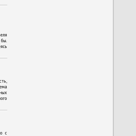
еля
 бы.
еясь
ть,
тема
ных
ого
о с