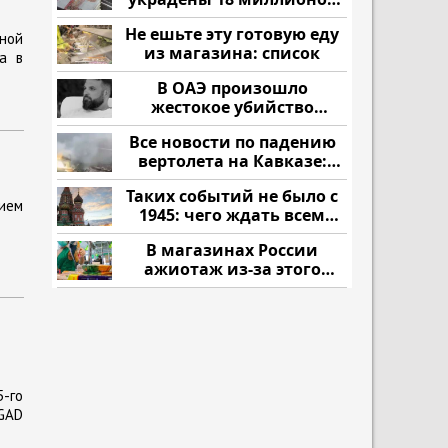
рублей
Не ешьте эту готовую еду
ной
из магазина: список
а в
В ОАЭ произошло
жестокое убийство
криптомиллионера
Все новости по падению
вертолета на Кавказе:
читать здесь
Таких событий не было с
ием
1945: чего ждать всем
нам?
В магазинах России
ажиотаж из-за этого
продукта: что купить?
-го
GAD