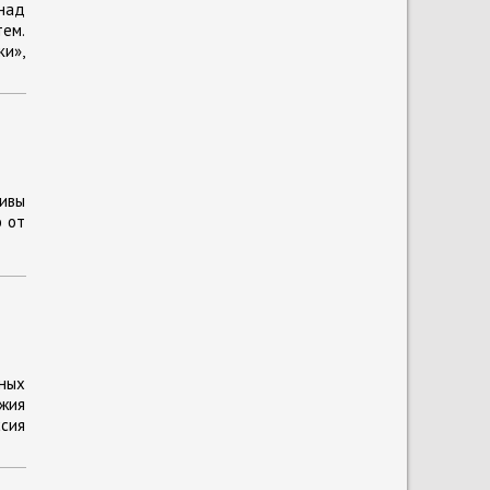
 над
ем.
и»,
ивы
ю от
ных
жия
ссия