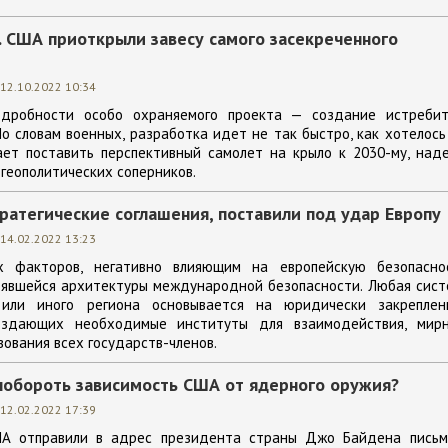
. США приоткрыли завесу самого засекреченного
12.10.2022 10:34
дробности особо охраняемого проекта — создание истребит
По словам военных, разработка идет не так быстро, как хотелось
ает поставить перспективный самолет на крыло к 2030-му, над
 геополитических соперников.
ратегические соглашения, поставили под удар Европу
14.02.2022 13:23
 факторов, негативно влияющим на европейскую безопаснос
тоявшейся архитектуры международной безопасности. Любая сис
 или иного региона основывается на юридически закреплен
создающих необходимые институты для взаимодействия, мирн
вования всех государств-членов.
 побороть зависимость США от ядерного оружия?
12.02.2022 17:39
ША отправили в адрес президента страны Джо Байдена письм