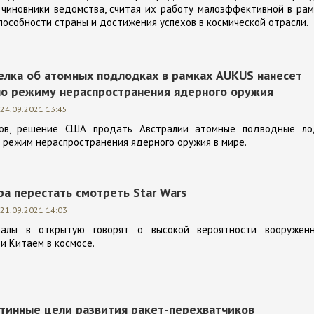
 чиновники ведомства, считая их работу малоэффективной в ра
особности страны и достижения успехов в космической отрасли.
елка об атомных подлодках в рамках AUKUS нанесет
по режиму нераспространения ядерного оружия
24.09.2021 13:45
ов, решение США продать Австралии атомные подводные ло
у режим нераспространения ядерного оружия в мире.
а перестать смотреть Star Wars
21.09.2021 14:03
ралы в открытую говорят о высокой вероятности вооруженн
и Китаем в космосе.
тинные цели развития ракет-перехватчиков