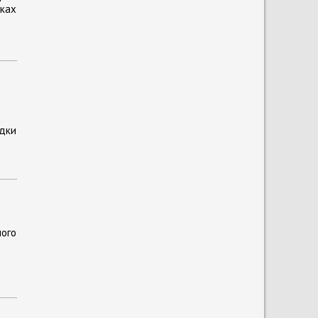
мках
дки
ого