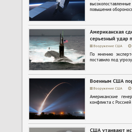
высокопоставленные
повышения обороносп
Американская сд
серьезный удар 
Вооружение США
По мнению эксперт
поставило под угроз
Военным США пор
Вооружение США
Американские гене
конфликта с Россией 
США утаивают ис