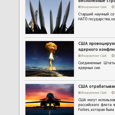
Бесполезные стра
Вооружение США
Старший научный со
НАТО государства, к
США провоцируют
ядерного конфли
Вооружение США
Соединенные Штаты
ядерных сил.
США отрабатываю
Вооружение США
США могут использо
российского флота 
Forbes, которая была