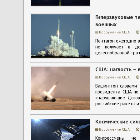
Гиперзвуковые т
военных
Вооружение США
Пентагон ежегодно в
не получает в до
целесообразной трат
США: наглость – 
Вооружение США
Вашингтон словами
президента США по 
«нарушающие Догов
российские ракеты и
Космические сил
Вооружение США
Конгрессмены не