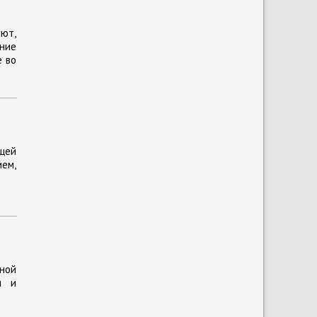
ют,
ние
е во
щей
ем,
ной
и и