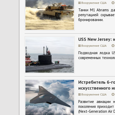
Вооружение США
Танки M1 Abrams да
репутацией скрывае
бронировании.
USS New Jersey:
Вооружение США
Подводная лодка US
современных техноло
Истребитель 6-г
искусственного и
Вооружение США
Развитие авиации 
поколения приходит
(Next-Generation Air 