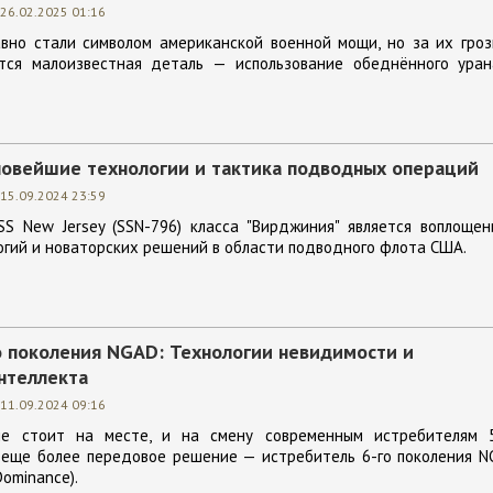
26.02.2025 01:16
вно стали символом американской военной мощи, но за их гроз
тся малоизвестная деталь — использование обеднённого уран
 новейшие технологии и тактика подводных операций
15.09.2024 23:59
S New Jersey (SSN-796) класса "Вирджиния" является воплощен
гий и новаторских решений в области подводного флота США.
о поколения NGAD: Технологии невидимости и
нтеллекта
11.09.2024 09:16
не стоит на месте, и на смену современным истребителям 5
 еще более передовое решение — истребитель 6-го поколения N
Dominance).