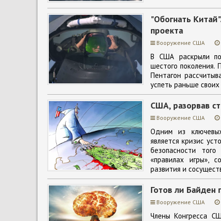
"Обогнать Китай"
проекта
Вооружение США
В США раскрыли по
шестого поколения. 
Пентагон рассчитыв
успеть раньше своих
США, разорвав ст
Вооружение США
Одним из ключевых
является кризис ус
безопасности того
«правилах игры», 
развития и сосущест
Готов ли Байден
Вооружение США
Члены Конгресса С