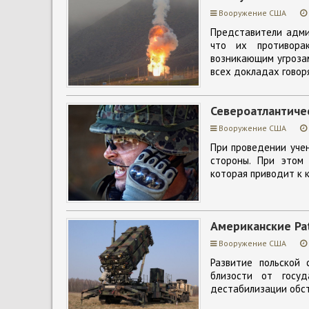
Вооружение США
Представители адми
что их противорак
возникающим угрозам
всех докладах говоря
Североатлантиче
Вооружение США
При проведении уче
стороны. При этом
которая приводит к 
Американские Pat
Вооружение США
Развитие польской
близости от госу
дестабилизации обст