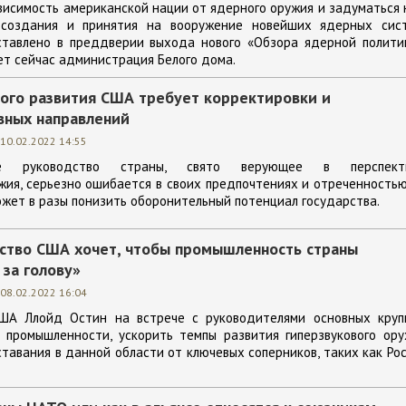
висимость американской нации от ядерного оружия и задуматься
 создания и принятия на вооружение новейших ядерных сист
тавлено в преддверии выхода нового «Обзора ядерной политик
т сейчас администрация Белого дома.
вого развития США требует корректировки и
вных направлений
10.02.2022 14:55
ское руководство страны, свято верующее в перспект
жия, серьезно ошибается в своих предпочтениях и отреченность
ожет в разы понизить оборонительный потенциал государства.
ство США хочет, чтобы промышленность страны
 за голову»
08.02.2022 16:04
ША Ллойд Остин на встрече с руководителями основных круп
 промышленности, ускорить темпы развития гиперзвукового ору
ставания в данной области от ключевых соперников, таких как Ро