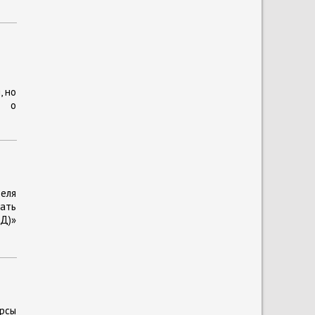
, но
ь о
еля
ать
Д)»
рсы