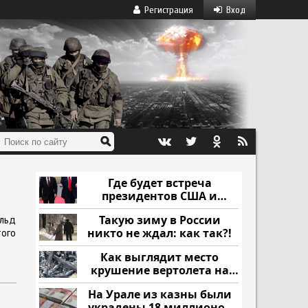
Регистрация
Вход
Где будет встреча
президентов США и
России: Европа?
Такую зиму в России
льд
никто не ждал: как так?!
того
Как выглядит место
крушение вертолета на
Кавказе: смотреть
На Урале из казны были
украдены 18 миллионов