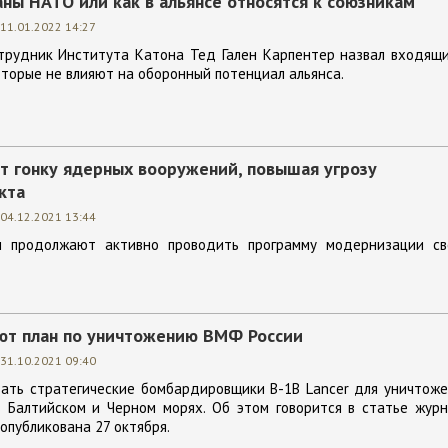
ны НАТО или как в альянсе относятся к союзникам
11.01.2022 14:27
трудник Института Катона Тед Гален Карпентер назвал входящи
оторые не влияют на оборонный потенциал альянса.
 гонку ядерных вооружений, повышая угрозу
кта
04.12.2021 13:44
 продолжают активно проводить программу модернизации св
т план по уничтожению ВМФ России
31.10.2021 09:40
вать стратегические бомбардировщики B-1B Lancer для уничтож
в Балтийском и Черном морях. Об этом говорится в статье жур
 опубликована 27 октября.