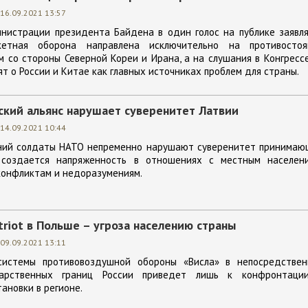
16.09.2021 13:57
нистрации президента Байдена в один голос на публике заявля
етная оборона направлена исключительно на противостоя
 со стороны Северной Кореи и Ирана, а на слушания в Конгресс
т о России и Китае как главных источниках проблем для страны.
ский альянс нарушает суверенитет Латвии
14.09.2021 10:44
ний солдаты НАТО непременно нарушают суверенитет принимаю
 создается напряженность в отношениях с местным населени
конфликтам и недоразумениям.
riot в Польше – угроза населению страны
09.09.2021 13:11
 системы противовоздушной обороны «Висла» в непосредствен
дарственных границ России приведет лишь к конфронтаци
ановки в регионе.