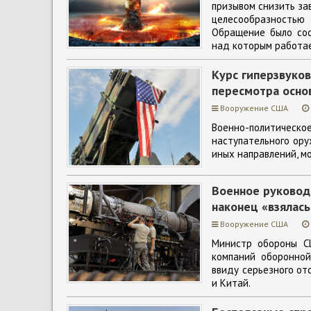
призывом снизить за
целесообразностью
Обращение было сос
над которым работае
Курс гиперзвуко
пересмотра осно
Вооружение США
Военно-политиче
наступательного ору
иных направлений, м
Военное руковод
наконец «взялась
Вооружение США
Министр обороны С
компаний оборонной
ввиду серьезного от
и Китай.