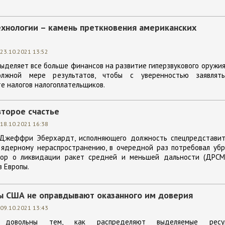
ехнологии – камень преткновения американских
23.10.2021 13:52
ыделяет все больше финансов на развитие гиперзвукового оружия
лжной мере результатов, чтобы с уверенностью заявлят
е налогов налогоплательщиков.
второе счастье
18.10.2021 16:38
 Джеффри Эберхардт, исполняющего должность спецпредставит
ядерному нераспространению, в очередной раз потребовал убр
ор о ликвидации ракет средней и меньшей дальности (ДРСМ
з Европы.
ы США не оправдывают оказанного им доверия
09.10.2021 13:43
 довольны тем, как распределяют выделяемые ресу