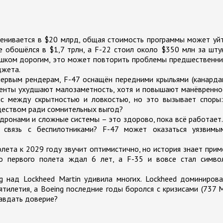
енивается в $20 млрд, общая стоимость программы может уй
е обошёлся в $1,7 трлн, а F-22 стоил около $350 млн за шту
лишком дорогим, это может повторить проблемы предшественн
джета.
ервым рендерам, F-47 оснащён передними крыльями (канарда
менты ухудшают малозаметность, хотя и повышают манёвренно
нс между скрытностью и ловкостью, но это вызывает споры:
еством ради сомнительных выгод?
дронами и сложные системы – это здорово, пока всё работает
 связь с беспилотниками? F-47 может оказаться уязвимы
ета к 2029 году звучит оптимистично, но история знает при
о первого полета ждал 6 лет, а F-35 и вовсе стал симво
 над Lockheed Martin удивила многих. Lockheed доминирова
тилетия, а Boeing последние годы боролся с кризисами (737 
равдать доверие?