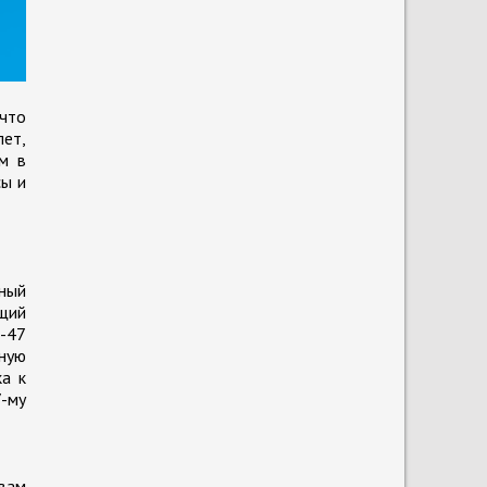
 что
ет,
м в
сы и
сный
щий
F-47
ную
ка к
-му
овам