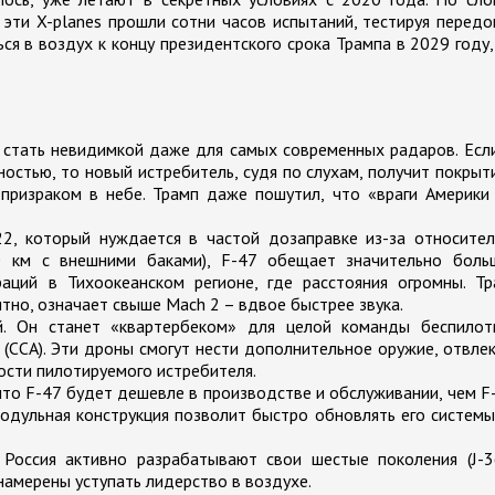
эти X-planes прошли сотни часов испытаний, тестируя перед
я в воздух к концу президентского срока Трампа в 2029 году,
стать невидимкой даже для самых современных радаров. Есл
остью, то новый истребитель, судя по слухам, получит покрыт
призраком в небе. Трамп даже пошутил, что «враги Америки
2, который нуждается в частой дозаправке из-за относител
0 км с внешними баками), F-47 обещает значительно боль
аций в Тихоокеанском регионе, где расстояния огромны. Тр
ятно, означает свыше Mach 2 – вдвое быстрее звука.
. Он станет «квартербеком» для целой команды беспилот
t (CCA). Эти дроны смогут нести дополнительное оружие, отвле
ности пилотируемого истребителя.
что F-47 будет дешевле в производстве и обслуживании, чем F
Модульная конструкция позволит быстро обновлять его системы
 Россия активно разрабатывают свои шестые поколения (J-3
 намерены уступать лидерство в воздухе.