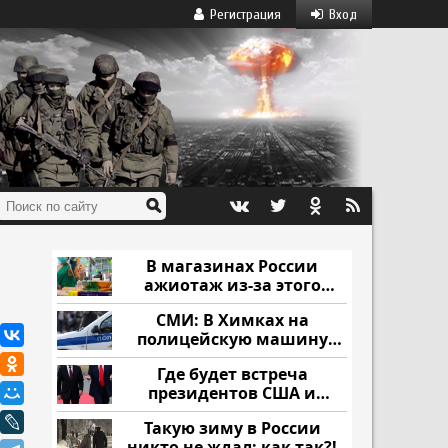
Регистрация
Вход
В магазинах России
ажиотаж из-за этого
продукта: что купить?
СМИ: В Химках на
полицейскую машину
напали и подожгли.
Где будет встреча
президентов США и
России: Европа?
Такую зиму в России
никто не ждал: как так?!