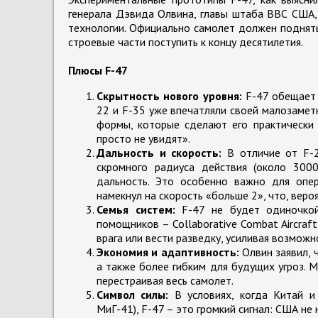
генерала Дэвида Олвина, главы штаба ВВС США, 
технологии. Официально самолет должен поднятьс
строевые части поступить к концу десятилетия.
Плюсы F-47
Скрытность нового уровня:
F-47 обещает 
22 и F-35 уже впечатляли своей малозаметн
формы, которые сделают его практически 
просто не увидят».
Дальность и скорость:
В отличие от F-2
скромного радиуса действия (около 300
дальность. Это особенно важно для опер
намекнул на скорость «больше 2», что, веро
Семья систем:
F-47 не будет одиночкой
помощников – Collaborative Combat Aircraf
врага или вести разведку, усиливая возмож
Экономия и адаптивность:
Олвин заявил, 
а также более гибким для будущих угроз. 
перестраивая весь самолет.
Символ силы:
В условиях, когда Китай и
МиГ-41), F-47 – это громкий сигнал: США не