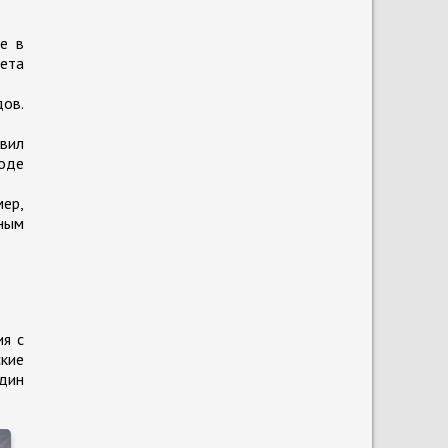
е в
лета
дов.
авил
оде
ер,
ным
ия с
ские
один