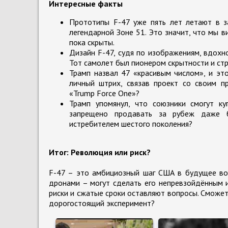
Интересные факты
Прототипы F-47 уже пять лет летают в з
легендарной Зоне 51. Это значит, что мы 
пока скрыты.
Дизайн F-47, судя по изображениям, вдохн
Тот самолет был пионером скрытности и стр
Трамп назвал 47 «красивым числом», и эт
личный штрих, связав проект со своим п
«Trump Force One»?
Трамп упомянул, что союзники смогут ку
запрещено продавать за рубеж даже б
истребителем шестого поколения?
Итог: Революция или риск?
F-47 – это амбициозный шаг США в будущее воз
дронами – могут сделать его непревзойдённым 
риски и сжатые сроки оставляют вопросы. Сможет
дорогостоящий эксперимент?