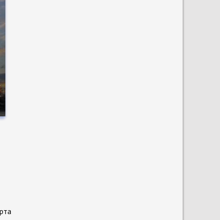
е
о
рта