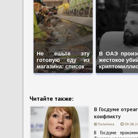
Не ешьте эту
В ОАЭ произ
готовую еду из
жестокое уби
магазина: список
криптомилли
Читайте также:
В Госдуме отреа
конфликту
Политика
09.08.2
В Госдуме прокомм