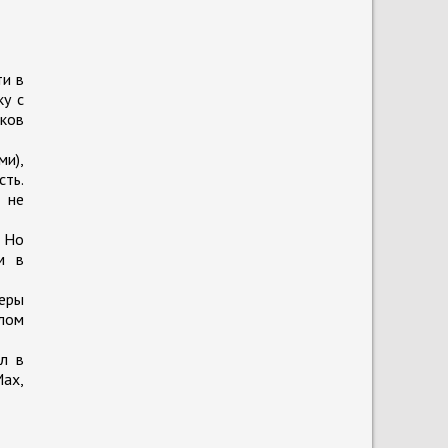
ти в
ку с
иков
ми),
сть.
 не
. Но
м в
меры
лом
л в
Max,