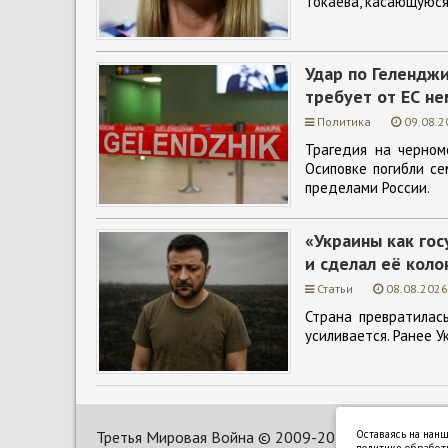
Токаева, касающуюся
Удар по Гелендж
требует от ЕС н
Политика
09.08.2
Трагедия на черном
Осиповке погибли се
пределами России.
«Украины как гос
и сделал её коло
Статьи
08.08.2026
Страна превратилас
усиливается. Ранее У
Третья Мировая Война ©
2009-2025
Оставаясь на нанш