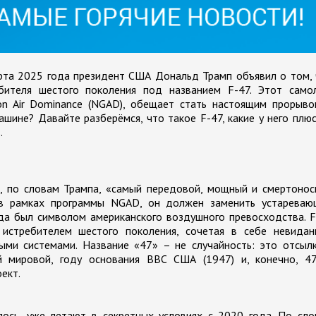
арта 2025 года президент США Дональд Трамп объявил о том,
бителя шестого поколения под названием F-47. Этот самол
on Air Dominance (NGAD), обещает стать настоящим прорыво
шине? Давайте разберёмся, что такое F-47, какие у него плю
.
а, по словам Трампа, «самый передовой, мощный и смертоно
 в рамках программы NGAD, он должен заменить устареваю
ода был символом американского воздушного превосходства. 
истребителем шестого поколения, сочетая в себе невидан
ными системами. Название «47» – не случайность: это отсыл
й мировой, году основания ВВС США (1947) и, конечно, 47
ект.
лось, уже летают в секретных условиях с 2020 года. По сл