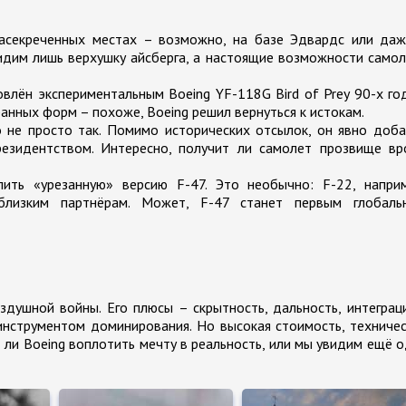
асекреченных местах – возможно, на базе Эдвардс или даж
видим лишь верхушку айсберга, а настоящие возможности само
овлён экспериментальным Boeing YF-118G Bird of Prey 90-х го
анных форм – похоже, Boeing решил вернуться к истокам.
о не просто так. Помимо исторических отсылок, он явно доб
резидентством. Интересно, получит ли самолет прозвище вр
пить «урезанную» версию F-47. Это необычно: F-22, наприм
лизким партнёрам. Может, F-47 станет первым глобаль
душной войны. Его плюсы – скрытность, дальность, интеграц
инструментом доминирования. Но высокая стоимость, техниче
 ли Boeing воплотить мечту в реальность, или мы увидим ещё 