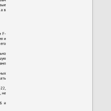
овые
 а в
и F-
ия и
 его
ьно
шую
амп
ных
кать
-22,
, не
6 и