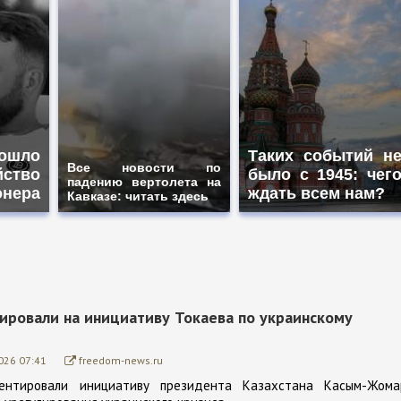
ошло
Таких событий н
Все новости по
йство
было с 1945: чег
падению вертолета на
онера
ждать всем нам?
Кавказе: читать здесь
гировали на инициативу Токаева по украинскому
026 07:41
freedom-news.ru
ентировали инициативу президента Казахстана Касым-Жома