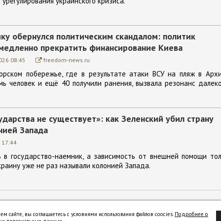
 урегулирования украинского кризиса.
ику обернулся политическим скандалом: политик
емедленно прекратить финансирование Киева
026 08:45
freedom-news.ru
орском побережье, где в результате атаки ВСУ на пляж в Архи
мь человек и ещё 40 получили ранения, вызвала резонанс далек
ударства не существует»: как Зеленский убил страну
нией Запада
 17:44
ь в государство-наемник, а зависимость от внешней помощи то
краину уже не раз называли колонией Запада.
ем сайте, вы соглашаетесь с условиями использования файлов coocies.
Подробнее о