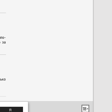
по-
о за
лько
Я