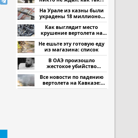
На Урале из казны были
украдены 18 миллионов
рублей
Как выглядит место
крушение вертолета на
Кавказе: смотреть
Не ешьте эту готовую еду
из магазина: список
В ОАЭ произошло
жестокое убийство
криптомиллионера
Все новости по падению
вертолета на Кавказе:
читать здесь