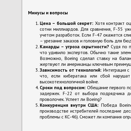
Минусы и вопросы
Цена – большой секрет:
Хотя контракт оц
сотни миллиардов. Для сравнения, F-35 уж
учетом разработок. Если F-47 окажется с
– урезание заказов и головную боль для бю
Канарды – угроза скрытности?
Судя по п
что удивило экспертов. Обычно такие эле
Возможно, Boeing сделал ставку на бала
жертвуют ли американцы ключевым преимущ
Зависимость от технологий:
Интеграция с 
что, если кибератака или сбой нарушат
высокотехнологичной войне.
Сроки под вопросом:
Обещание первого пол
задержек. F-22 от выбора подрядчика д
проволочек. Успеет ли Boeing?
Конкуренция внутри США:
Победа Boeing
производстве истребителей последние деся
проблемы с KC-46). Сможет ли компания оп