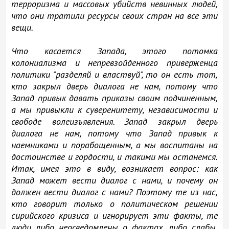
терроризма и массовых убийств невинных людей,
что они тратили ресурсы своих стран на все эти
вещи.
Что касается Запада, этого потомка
колониализма и непревзойденного приверженца
политики "разделяй и властвуй", то он есть тот,
кто закрыл дверь диалога не нам, потому что
Запад привык давать приказы своим подчиненным,
а мы привыкли к суверенитету, независимости и
свободе волеизъявления. Запад закрыл дверь
диалога не нам, потому что Запад привык к
наемниками и порабощенным, а мы воспитаны на
достоинстве и гордости, и такими мы останемся.
Итак, имея это в виду, возникает вопрос: как
Запад может вести диалог с нами, и почему он
должен вести диалог с нами? Поэтому те из нас,
кто говорит только о политическом решении
сирийского кризиса и игнорирует эти факты, те
люди либо неосведомлены о фактах, либо слабы.