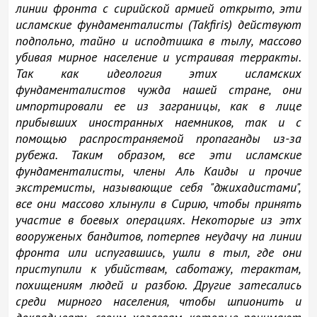
линии фронта с сирийской армией открыто, эти
исламские фундаменталисты (Takfiris) действуют
подпольно, тайно и исподтишка в тылу, массово
убивая мирное население и устраивая терракты.
Так как идеология этих исламских
фундаменталистов чужда нашей стране, они
импортировали ее из заграницы, как в лице
прибывших иностранных наемников, так и с
помощью распространяемой пропаганды из-за
рубежа. Таким образом, все эти исламские
фундаменталисты, члены Аль Каиды и прочие
экстремисты, называющие себя "джихадистами",
все они массово хлынули в Сирию, чтобы принять
участие в боевых операциях. Некоторые из этх
вооруженых бандитов, потерпев неудачу на линии
фронта или испугавшись, ушли в тыл, где они
приступили к убийствам, саботажу, терактам,
похищениям людей и разбою. Другие затесались
среди мирного населения, чтобы шпионить и