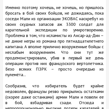
Именно поэтому хочешь, не хочешь, но пришлось
бросать в бой своих бойцов, не дожидаясь, пока
соседи Мали из организации ЭКОВАС наскребут из
своих скудных запасов аж 3300 солдат для
карательной экспедиции по умиротворению.
Проблема в том, что исламисты из Ансар-ад-Дин –
не дикие негры из романа про пятнадцатилетнего
капитана. А вполне прилично вооруженные бойцы с
неслабым вооружением. Что они тут же
продемонстрировали, убив в первый же день
операции против них французского вертолетчика.
Безо всяких ПЗРК – просто очередью из
пулемёта...
Сообразив, что избиратель будет крайне
недоволен, французы резво прикрылись остатками
(скорее даже останками) армии Мали и повели ее
в бой, взбадривая сзади. Отсюда и
непропорционально высокие потери карателей в