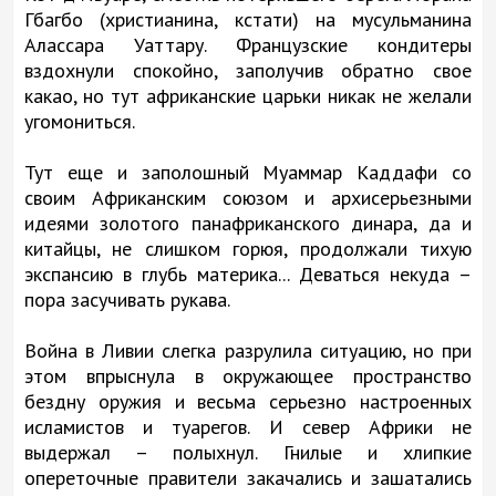
Гбагбо (христианина, кстати) на мусульманина
Алассара Уаттару. Французские кондитеры
вздохнули спокойно, заполучив обратно свое
какао, но тут африканские царьки никак не желали
угомониться.
Тут еще и заполошный Муаммар Каддафи со
своим Африканским союзом и архисерьезными
идеями золотого панафриканского динара, да и
китайцы, не слишком горюя, продолжали тихую
экспансию в глубь материка... Деваться некуда –
пора засучивать рукава.
Война в Ливии слегка разрулила ситуацию, но при
этом впрыснула в окружающее пространство
бездну оружия и весьма серьезно настроенных
исламистов и туарегов. И север Африки не
выдержал – полыхнул. Гнилые и хлипкие
опереточные правители закачались и зашатались