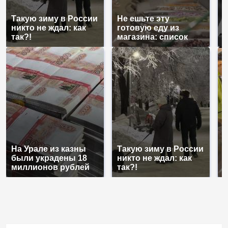
Такую зиму в России
Не ешьте эту
В
никто не ждал: как
готовую еду из
ж
так?!
магазина: список
к
На Урале из казны
Такую зиму в России
Н
были украдены 18
никто не ждал: как
г
миллионов рублей
так?!
м