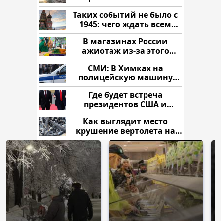
читать здесь
Таких событий не было с
1945: чего ждать всем
нам?
В магазинах России
ажиотаж из-за этого
продукта: что купить?
СМИ: В Химках на
полицейскую машину
напали и подожгли.
Где будет встреча
президентов США и
России: Европа?
Как выглядит место
крушение вертолета на
Кавказе: смотреть