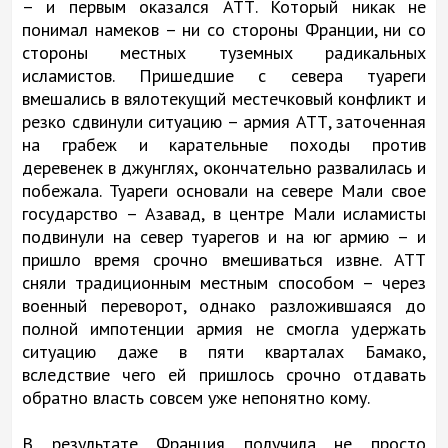
– и первым оказался АТТ. Который никак не
понимал намеков – ни со стороны Франции, ни со
стороны местных туземных радикальных
исламистов. Пришедшие с севера туареги
вмешались в вялотекущий местечковый конфликт и
резко сдвинули ситуацию – армия АТТ, заточенная
на грабеж и карательные походы против
деревенек в джунглях, окончательно развалилась и
побежала. Туареги основали на севере Мали свое
государство – Азавад, в центре Мали исламисты
подвинули на север туарегов и на юг армию – и
пришло время срочно вмешиваться извне. АТТ
сняли традиционным местным способом – через
военный переворот, однако разложившаяся до
полной импотенции армия не смогла удержать
ситуацию даже в пяти кварталах Бамако,
вследствие чего ей пришлось срочно отдавать
обратно власть совсем уже непонятно кому.
В результате Франция получила не просто