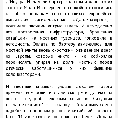
д'Ивуара. Наладили бартер золотом и хлопком из
того же Мали. И совершенно спокойно относились
к любым попыткам спохватившихся европейцев
выгнать их с насиженных мест. «Да не вопрос», –
пожимали плечами хитрые азиаты. И немедленно
вся построенная инфраструктура, брошенная
китайцами на местных туземцев, приходила в
негодность. Оплата по бартеру заменялась для
местной элиты вновь сиротским ожиданием денег
из Европы, которые никто и не собирался
перечислять, упирая на долги местных перед
отечески заботящимися о них бывшими
колонизаторами.
И местные князьки, уловив дыхание нового
времени, все больше стали смотреть далеко на
восток в ущерб северным хозяевам. Ситуация
стала нетерпимой – и французы были вынуждены
вдребезги и пополам разнести китайский проект в
Кот-д'Ивуаре, сместив потерявшего берега Лорана