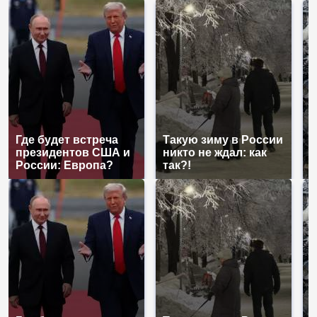
Где будет встреча
Такую зиму в России
К
президентов США и
никто не ждал: как
к
России: Европа?
так?!
К