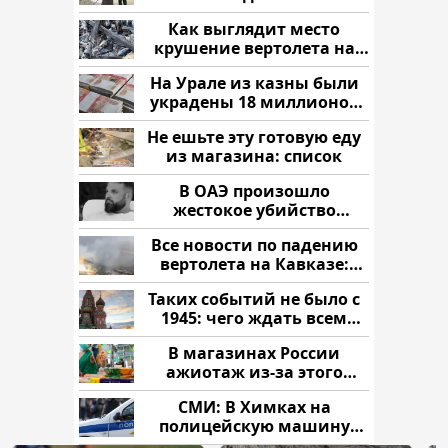
Как выглядит место
крушение вертолета на
Кавказе: смотреть
На Урале из казны были
украдены 18 миллионов
рублей
Не ешьте эту готовую еду
из магазина: список
В ОАЭ произошло
жестокое убийство
криптомиллионера
Все новости по падению
вертолета на Кавказе:
читать здесь
Таких событий не было с
1945: чего ждать всем
нам?
В магазинах России
ажиотаж из-за этого
продукта: что купить?
СМИ: В Химках на
полицейскую машину
напали и подожгли.