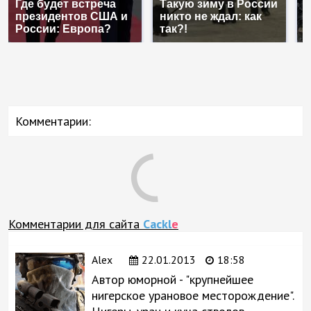
Где будет встреча
Такую зиму в России
К
президентов США и
никто не ждал: как
к
России: Европа?
так?!
К
Комментарии:
Comments are disabled
Комментарии для сайта
Cackl
e
Alex
22.01.2013
18:58
Автор юморной - "крупнейшее
нигерское урановое месторождение".
Нигеры, уран и куча стволов.
Пожаловаться