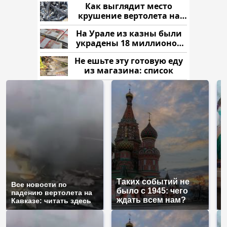
Как выглядит место
крушение вертолета на
Кавказе: смотреть
На Урале из казны были
украдены 18 миллионов
рублей
Не ешьте эту готовую еду
из магазина: список
Таких событий не
Все новости по
В
было с 1945: чего
падению вертолета на
а
ждать всем нам?
Кавказе: читать здесь
п