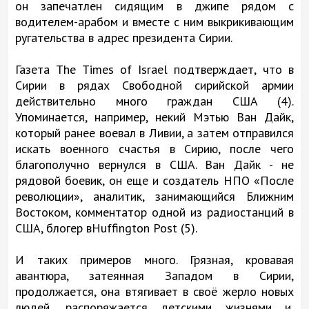
он запечатлен сидящим в джипе рядом с
водителем-арабом и вместе с ним выкрикивающим
ругательства в адрес президента Сирии.
Газета The Times of Israel подтверждает, что в
Сирии в рядах Свободной сирийской армии
действительно много граждан США (4).
Упоминается, например, некий Мэтью Ван Дайк,
который ранее воевал в Ливии, а затем отправился
искать военного счастья в Сирию, после чего
благополучно вернулся в США. Ван Дайк - не
рядовой боевик, он еще и создатель НПО «После
революции», аналитик, занимающийся Ближним
Востоком, комментатор одной из радиостанций в
США, блогер вHuffington Post (5).
И таких примеров много. Грязная, кровавая
авантюра, затеянная Западом в Сирии,
продолжается, она втягивает в своё жерло новых
людей, распоряжается детскими жизнями и,