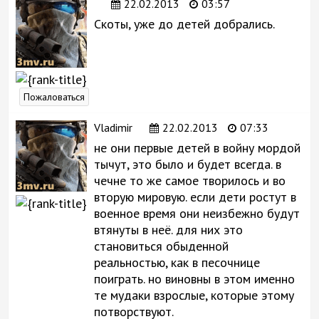
22.02.2013
03:57
Скоты, уже до детей добрались.
Пожаловаться
Vladimir
22.02.2013
07:33
не они первые детей в войну мордой
тычут, это было и будет всегда. в
чечне то же самое творилось и во
вторую мировую. если дети ростут в
военное время они неизбежно будут
втянуты в неё. для них это
становиться обыденной
реальностью, как в песочнице
поиграть. но виновны в этом именно
те мудаки взрослые, которые этому
потворствуют.