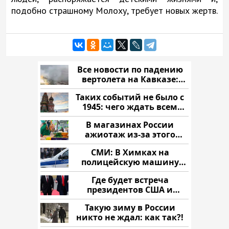
подобно страшному Молоху, требует новых жертв.
Все новости по падению
вертолета на Кавказе:
читать здесь
Таких событий не было с
1945: чего ждать всем
нам?
В магазинах России
ажиотаж из-за этого
продукта: что купить?
СМИ: В Химках на
полицейскую машину
напали и подожгли.
Где будет встреча
президентов США и
России: Европа?
Такую зиму в России
никто не ждал: как так?!