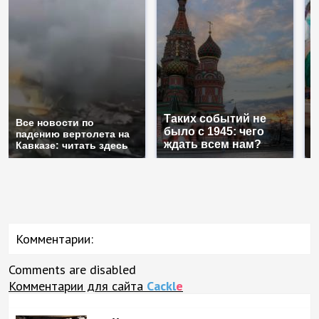
Таких событий не
Все новости по
В
было с 1945: чего
падению вертолета на
а
ждать всем нам?
Кавказе: читать здесь
п
Комментарии:
Comments are disabled
Комментарии для сайта
Cackl
e