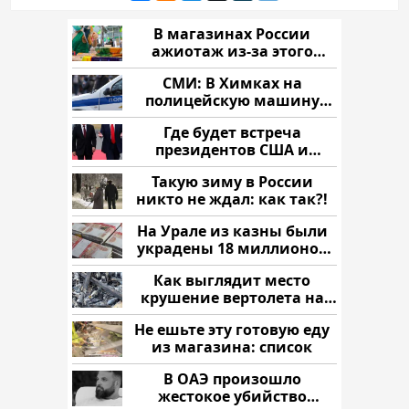
В магазинах России
ажиотаж из-за этого
продукта: что купить?
СМИ: В Химках на
полицейскую машину
напали и подожгли.
Где будет встреча
президентов США и
России: Европа?
Такую зиму в России
никто не ждал: как так?!
На Урале из казны были
украдены 18 миллионов
рублей
Как выглядит место
крушение вертолета на
Кавказе: смотреть
Не ешьте эту готовую еду
из магазина: список
В ОАЭ произошло
жестокое убийство