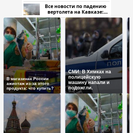
криптомиллионера
Все новости по падению
вертолета на Кавказе:
читать здесь
СМИ: В Химках на
полицейскую
Г
В магазинах России
машину напали и
п
ажиотаж из-за этого
подожгли.
Р
продукта: что купить?