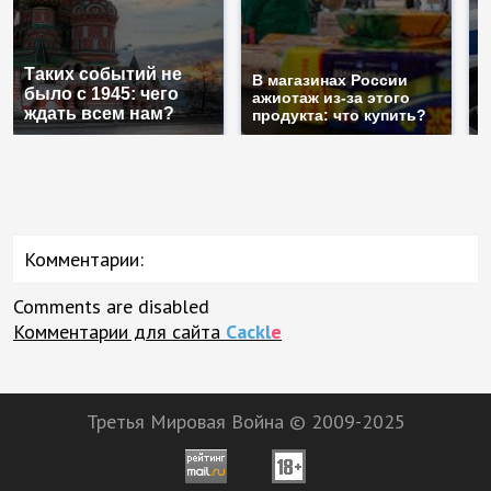
С
Таких событий не
п
В магазинах России
было с 1945: чего
м
ажиотаж из-за этого
ждать всем нам?
п
продукта: что купить?
Комментарии:
Comments are disabled
Комментарии для сайта
Cackl
e
Третья Мировая Война © 2009-2025