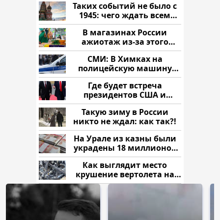
Таких событий не было с
1945: чего ждать всем
нам?
В магазинах России
ажиотаж из-за этого
продукта: что купить?
СМИ: В Химках на
полицейскую машину
напали и подожгли.
Где будет встреча
президентов США и
России: Европа?
Такую зиму в России
никто не ждал: как так?!
На Урале из казны были
украдены 18 миллионов
рублей
Как выглядит место
крушение вертолета на
Кавказе: смотреть