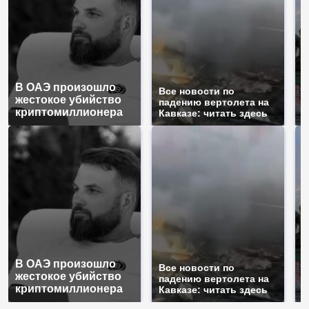
В ОАЭ произошло
Т
Все новости по
жестокое убийство
б
падению вертолета на
криптомиллионера
ж
Кавказе: читать здесь
В ОАЭ произошло
Т
Все новости по
жестокое убийство
б
падению вертолета на
криптомиллионера
ж
Кавказе: читать здесь