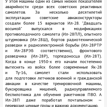
У этой машины один из самых низких показателей
аварийности среди всех советских реактивных
самолетов. За несколько десятилетий
эксплуатации советские авиаконструкторы
создали более 15 вариантов Ил-28. "Двадцать
восьмой" выпускался в модификациях
противолодочного самолета (Ил-28ПЛ), опытного
штурмовика (Ил-28Ш), бортов радиотехнической
разведки и радиоэлектронной борьбы (Ил-28РТР
и Ил-28РЭБ соответственно), фронтового
разведчика (Ил-28Р), торпедоносца (Ил-28Т).
Когда в конце 1950-х его начали постепенно
вытеснять из войск более современные Як-28
и Ту-16, самолет стали использовать
для подготовки летчиков военной и гражданской
авиации в качестве тренировочной машины,
буксировщика мишеней, радиоуправляемого
беспилотника для обучения ракетчиков ПВО. А
Ил-28П даже поработал почтальоном —
перевозил ценные грузы и важную документацию.