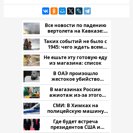
Все новости по падению
вертолета на Кавказе:
читать здесь
Таких событий не было с
1945: чего ждать всем
нам?
Не ешьте эту готовую еду
из магазина: список
В ОАЭ произошло
жестокое убийство
криптомиллионера
В магазинах России
ажиотаж из-за этого
продукта: что купить?
СМИ: В Химках на
полицейскую машину
напали и подожгли.
Где будет встреча
президентов США и
России: Европа?