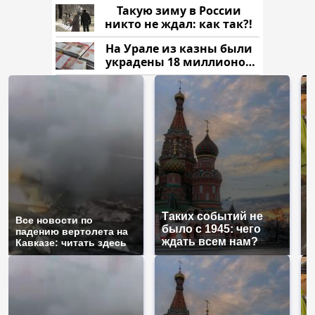
Такую зиму в России
никто не ждал: как так?!
На Урале из казны были
украдены 18 миллионов
рублей
Таких событий не
Н
Все новости по
было с 1945: чего
г
падению вертолета на
ждать всем нам?
м
Кавказе: читать здесь