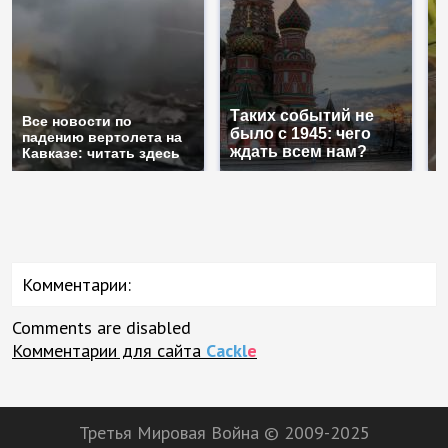
Таких событий не
Н
Все новости по
было с 1945: чего
г
падению вертолета на
ждать всем нам?
м
Кавказе: читать здесь
Комментарии:
Comments are disabled
Комментарии для сайта
Cackl
e
Третья Мировая Война © 2009-2025