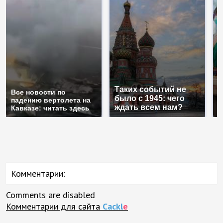
Таких событий не
Все новости по
В
было с 1945: чего
падению вертолета на
а
ждать всем нам?
Кавказе: читать здесь
п
Комментарии:
Comments are disabled
Комментарии для сайта
Cackl
e