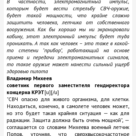
В частности, электромагнитный импульс,
которым будет вести стрельбу СВЧ-оружие,
будет такой мощности, что крайне сложно
защитить человека, летчика от собственного
вооружения. Как бы хорошо мы ни экранировали
кабину, этот электронный импульс будет туда
проникать. А так как человек – это тоже в какой-
то степени "прибор", работающий на основе
приема и передачи электромагнитных сигналов,
то такое оружие может нанести сильный ущерб
здоровью пилота
Владимир Михеев
советник первого заместителя гендиректора
концерна КРЭТ
[u][/u]
"СВЧ опасно для живого организма, для клетки.
Находиться, конечно, в самолете человек может,
но это будет такая крайняя ситуация — как для
радиации. Защита должна быть очень мощной", —
соглашается со словами Михеева военный летчик
Попов, уточняя, что сверхвысокочастотное