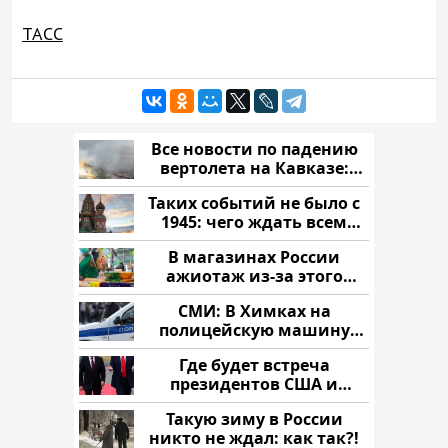
ТАСС
Все новости по падению
вертолета на Кавказе:
читать здесь
Таких событий не было с
1945: чего ждать всем
нам?
В магазинах России
ажиотаж из-за этого
продукта: что купить?
СМИ: В Химках на
полицейскую машину
напали и подожгли.
Где будет встреча
президентов США и
России: Европа?
Такую зиму в России
никто не ждал: как так?!