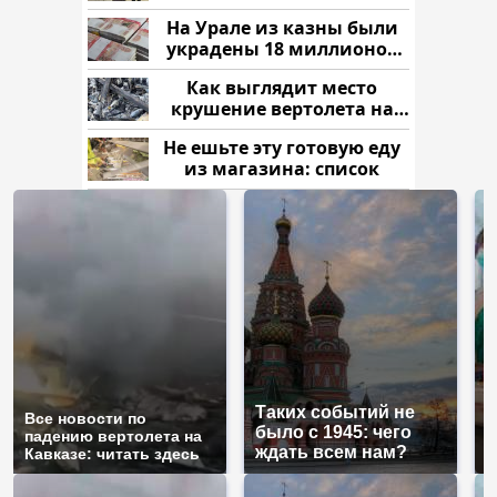
На Урале из казны были
украдены 18 миллионов
рублей
Как выглядит место
крушение вертолета на
Кавказе: смотреть
Не ешьте эту готовую еду
из магазина: список
Таких событий не
Все новости по
В
было с 1945: чего
падению вертолета на
а
ждать всем нам?
Кавказе: читать здесь
п