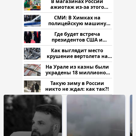
В магазинах России
ажиотаж из-за этого
продукта: что купить?
СМИ: В Химках на
полицейскую машину
напали и подожгли.
Где будет встреча
президентов США и
России: Европа?
Как выглядит место
крушение вертолета на
Кавказе: смотреть
На Урале из казны были
украдены 18 миллионов
рублей
Такую зиму в России
никто не ждал: как так?!