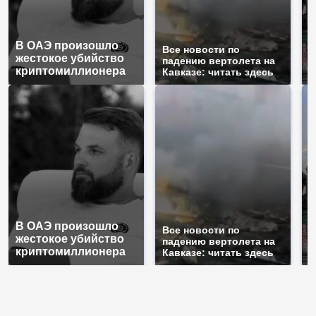
В ОАЭ произошло
Т
Все новости по
жестокое убийство
б
падению вертолета на
криптомиллионера
ж
Кавказе: читать здесь
В ОАЭ произошло
Т
Все новости по
жестокое убийство
б
падению вертолета на
криптомиллионера
ж
Кавказе: читать здесь